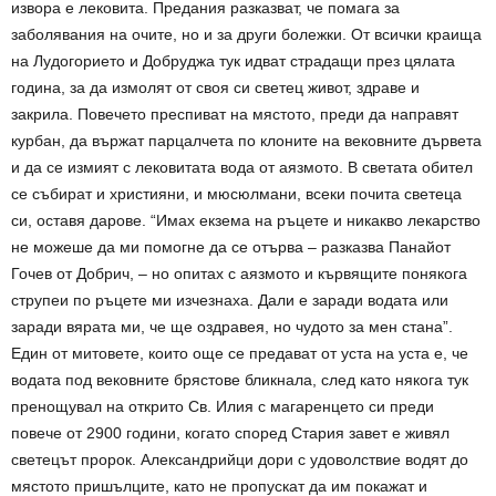
извора е лековита. Предания разказват, че помага за
заболявания на очите, но и за други болежки. От всички краища
на Лудогорието и Добруджа тук идват страдащи през цялата
година, за да измолят от своя си светец живот, здраве и
закрила. Повечето преспиват на мястото, преди да направят
курбан, да вържат парцалчета по клоните на вековните дървета
и да се измият с лековитата вода от аязмото. В светата обител
се събират и християни, и мюсюлмани, всеки почита светеца
си, оставя дарове. “Имах екзема на ръцете и никакво лекарство
не можеше да ми помогне да се отърва – разказва Панайот
Гочев от Добрич, – но опитах с аязмото и кървящите понякога
струпеи по ръцете ми изчезнаха. Дали е заради водата или
заради вярата ми, че ще оздравея, но чудото за мен стана”.
Един от митовете, които още се предават от уста на уста е, че
водата под вековните брястове бликнала, след като някога тук
пренощувал на открито Св. Илия с магаренцето си преди
повече от 2900 години, когато според Стария завет е живял
светецът пророк. Александрийци дори с удоволствие водят до
мястото пришълците, като не пропускат да им покажат и