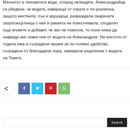
Магнитът е лековитата вода, според легендите. Александрийци
са убедени, че водата, извираща от гората е по-различна,
защото местните, пък и крушарци, разреждали сварената
скоросмъртница с нея и ракията не помътнявала, споделят
още мъжете и добавят, че ако не помогне, то поне няма да
навреди ако човек пие от водата на Александрия. На мястото от
години има и съградена чешма за по-голямо удобство,
съградена от благодарни хора, намерили изцеление с водата
на Текето.