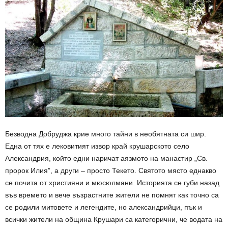
Безводна Добруджа крие много тайни в необятната си шир.
Една от тях е лековитият извор край крушарското село
Александрия, който едни наричат аязмото на манастир „Св.
пророк Илия”, а други – просто Текето. Святото място еднакво
се почита от християни и мюсюлмани. Историята се губи назад
във времето и вече възрастните жители не помнят как точно са
се родили митовете и легендите, но александрийци, пък и
всички жители на община Крушари са категорични, че водата на