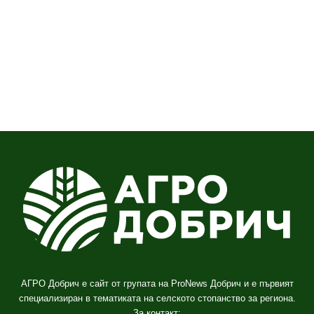
АГРО Добрич е сайт от групата на ProNews Добрич и е първият
специализиран в тематиката на селското стопанство за региона.
За контакт: