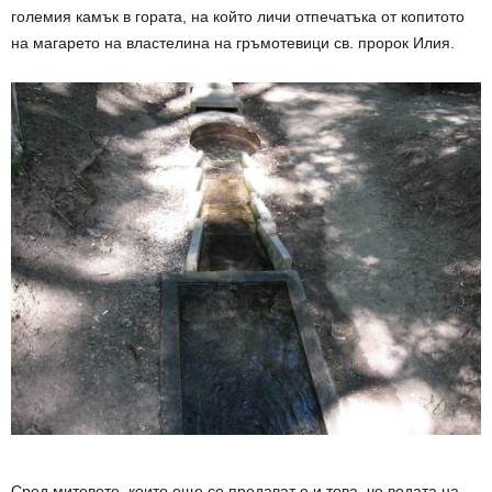
големия камък в гората, на който личи отпечатъка от копитото
на магарето на властелина на гръмотевици св. пророк Илия.
Сред митовете, които още се предават е и това, че водата на