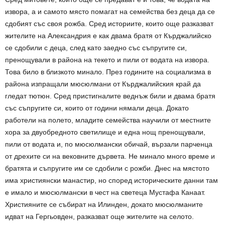
извора, а и самото място помагат на семейства без деца да се
сдобият със своя рожба. Сред историите, които още разказват
жителите на Александрия е как двама братя от Кърджалийско
се сдобили с деца, след като заедно със съпругите си,
пренощували в района на текето и пили от водата на извора.
Това било в близкото минало. През годините на социализма в
района изпращали мюсюлмани от Кърджалийския край да
гледат тютюн. Сред пристигналите веднъж били и двама братя
със съпругите си, които от години нямали деца. Докато
работели на полето, младите семейства научили от местните
хора за двуобредното светилище и една нощ пренощували,
пили от водата и, по мюсюлмански обичай, вързали парченца
от дрехите си на вековните дървета. Не минало много време и
братята и съпругите им се сдобили с рожби. Днес на мястото
има християнски манастир, но според историческите данни там
е имало и мюсюлмански в чест на светеца Мустафа Канаат.
Християните се събират на Илинден, докато мюсюлманите
идват на Гергьовден, разказват още жителите на селото.