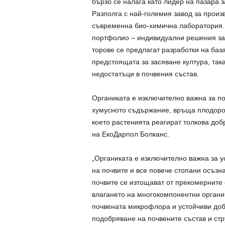
бързо се налага като лидер на пазара 
Разполга с най-големия завод за произ
съвременна био-химична лаборатория. 
портфолио – индивидуални решения за 
торове се предлагат разработки на баз
предстоящата за засяване култура, так
недостатъци в почвения състав.
Органиката е изключително важна за по
хумусното съдържание, връща плодород
което растенията реагират толкова доб
на ЕкоДарпол Болканс.
„Органиката е изключително важна за у
на почвите и все повече стопани осъзн
почвите се изтощават от прекомерните 
влагането на многокомпонентни органи
почвената микрофлора и устойчиви доби
подобряване на почвените състав и стр