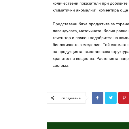
количествени показатели при добивите 
климатични аномалии”, коментира още
Представени бяха продуктите за торене
лавандулата, маточината, белия равнец
течен тор и почвен подобрител на ком
биологичното земеделие. Той спомага 
на продукцията; възстановява структур
хранителни вещества. Растенията напре
система.
споделяне