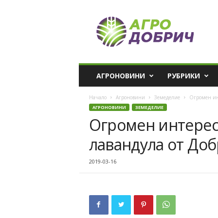
A
g
r
o
D
o
b
АГРОНОВИНИ
РУБРИКИ
r
i
Начало
Агроновини
Земеделие
Огромен ин
c
АГРОНОВИНИ
ЗЕМЕДЕЛИЕ
h
Огромен интерес
лавандула от До
2019-03-16