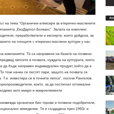
ПО
т на тема “Органични еликсири за етерично-маслените
омпанията „ЕкоДарпол Болканс”. Залата на комплекс
водители, преработватели и експерти, които дойдоха, за
ването на площите с етерично-маслени култури у нас.
на компанията. Те са направени на базата на почвени
 предвид липсите в почвата, нуждата на културата, която
за да бъде направен индивидуален продукт, който да е
По този начин се пестят пари, защото на почвата се
. Т.е. инвестира се в точните липси”, посочи Рангелов.
чукопроизводители, които, за да постигнат оптимални
бходимо като микро и макроелементи.
роизвежда органични био торове и почвени подобрители,
нционално земеделие. Тя е създадена през 1993г. и