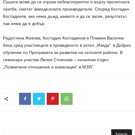
Сушата може да се отрази неблагоприятно и върху пролетната
сеитба, смятат земеделските производители. Според Костадин
Костадинов, ако няма дъжд, каквото и да се засее, резултатът
пак няма да е добър.
Радостина Жекова, Костадин Костадинов и Пламен Василев
бяха сред участниците в проведеното в хотел „Изида” в Добрич
обучение по Програмата за развитие на селските райони. В
семинара участва Лилия Стоянова – началник отдел
„Поземлени отношения и комасации” в МЗХГ.