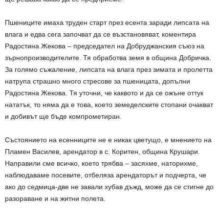
Пшениците имаха труден старт през есента заради липсата на
влага и едва сега започват да се възстановяват, коментира
Радостина Жекова – председател на Добруджанския съюз на
зърнопроизводителите. Тя обработва земя в община Добричка.
За голямо съжаление, липсата на влага през зимата и пролетта
натрупа страшно много стресове за пшеницата, допълни
Радостина Жекова. Тя уточни, че каквото и да се ожъне оттук
нататък, то няма да е това, което земеделските стопани очакват
и добивът ще бъде компрометиран.
Състоянието на есенниците не е никак цветущо, е мнението на
Пламен Василев, арендатор в с. Коритен, община Крушари.
Направили сме всичко, което трябва – засяхме, наторихме,
наблюдаваме посевите, отбеляза арендаторът и подчерта, че
ако до седмица-две не завали хубав дъжд, може да се стигне до
разораване и на житни полета.