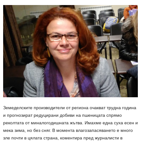
Земеделските производители от региона очакват трудна година
и прогнозират редуцирани добиви на пшеницата спрямо
реколтата от миналогодишната жътва. Имахме една суха есен и
мека зима, но без сняг. В момента влагозапасяването е много
зле почти в цялата страна, коментира пред журналисти в