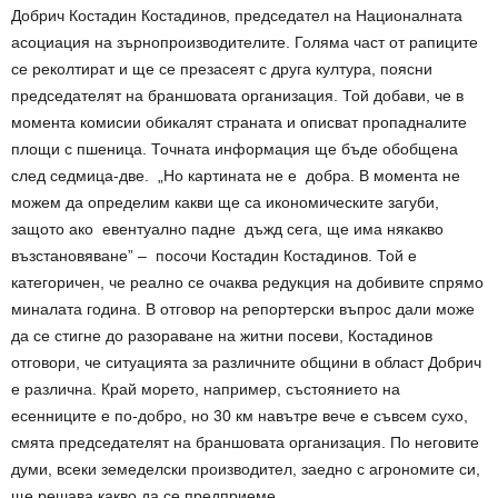
Добрич Костадин Костадинов, председател на Националната
асоциация на зърнопроизводителите. Голяма част от рапиците
се реколтират и ще се презасеят с друга култура, поясни
председателят на браншовата организация. Той добави, че в
момента комисии обикалят страната и описват пропадналите
площи с пшеница. Точната информация ще бъде обобщена
след седмица-две. „Но картината не е добра. В момента не
можем да определим какви ще са икономическите загуби,
защото ако евентуално падне дъжд сега, ще има някакво
възстановяване” – посочи Костадин Костадинов. Той е
категоричен, че реално се очаква редукция на добивите спрямо
миналата година. В отговор на репортерски въпрос дали може
да се стигне до разораване на житни посеви, Костадинов
отговори, че ситуацията за различните общини в област Добрич
е различна. Край морето, например, състоянието на
есенниците е по-добро, но 30 км навътре вече е съвсем сухо,
смята председателят на браншовата организация. По неговите
думи, всеки земеделски производител, заедно с агрономите си,
ще решава какво да се предприеме.