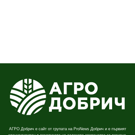
АГРО Добрич е сайт от групата на ProNews Добрич и е първият