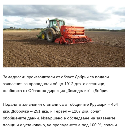
Земеделски производители от област Добрич са подали
заявления за пропаднали общо 1912 дка с есенници,
съобщиха от Областна дирекция „Земеделие” в Добрич.
Подалите заявления стопани са от общините Крушари – 454
дка, Добричка – 251 дка, и Тервел – 1207 дка, сочат
обобщените данни. Извършено е обследване на заявените
площи и е установено, че пропадането е под 100 %, поясни