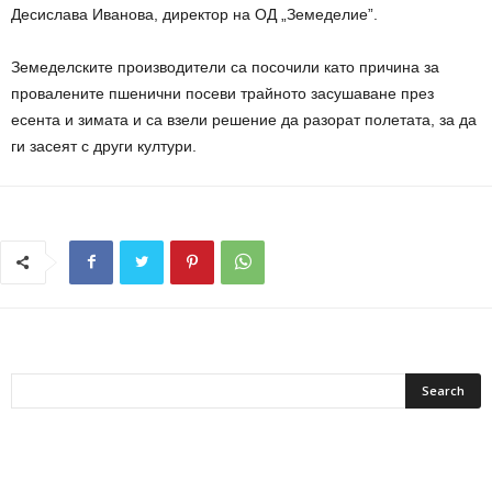
Десислава Иванова, директор на ОД „Земеделие”.
Земеделските производители са посочили като причина за
провалените пшенични посеви трайното засушаване през
есента и зимата и са взели решение да разорат полетата, за да
ги засеят с други култури.