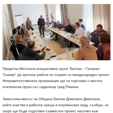
Предстои Местната инициативна група “Балчик – Генерал
Тошево” да започне работа по първия си международен проект.
Неправителствената организация ще си партнира с местна
италианска група със седалище град Римини.
Заместник-кметът на Община Балчик Димитрин Димитров,
който участва в работна среща в италианския град, съобщи, че
скоро ще бъде подготвен съвместен проект, насочен към