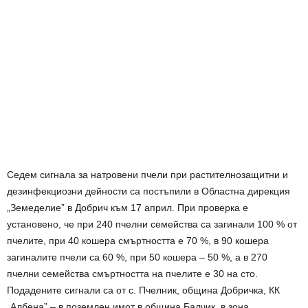
Седем сигнала за натровени пчели при растителнозащитни и
дезинфекциозни дейности са постъпили в Областна дирекция
„Земеделие” в Добрич към 17 април. При проверка е
установено, че при 240 пчелни семейства са загинали 100 % от
пчелите, при 40 кошера смъртността е 70 %, в 90 кошера
загиналите пчели са 60 %, при 50 кошера – 50 %, а в 270
пчелни семейства смъртността на пчелите е 30 на сто.
Подадените сигнали са от с. Пчелник, община Добричка, КК
„Албена” – в поземлен имот в община Балчик, в зона