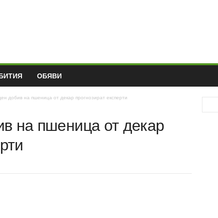
БИТИЯ
ОБЯВИ
ден добив на пшеница от декар прогнозират експерти
бив на пшеница от декар
перти