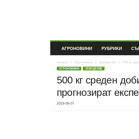
A
g
r
o
D
o
b
АГРОНОВИНИ
РУБРИКИ
СЪ
r
i
Начало
Агроновини
Земеделие
500 кг сре
c
АГРОНОВИНИ
ЗЕМЕДЕЛИЕ
h
500 кг среден до
прогнозират екс
2019-06-07