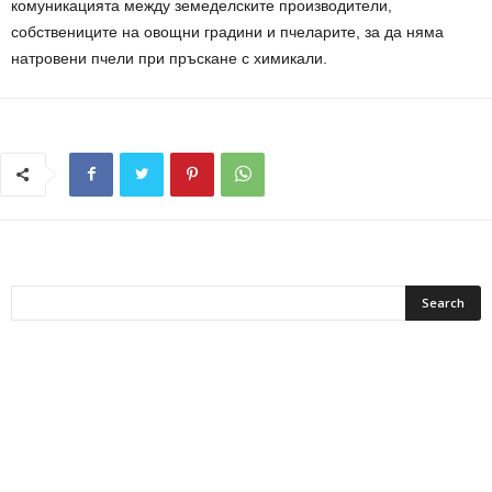
комуникацията между земеделските производители,
собствениците на овощни градини и пчеларите, за да няма
натровени пчели при пръскане с химикали.