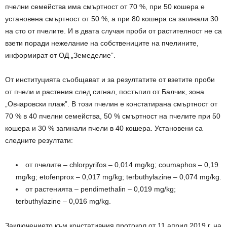
пчелни семейства има смъртност от 70 %, при 50 кошера е
установена смъртност от 50 %, а при 80 кошера са загинали 30
на сто от пчелите. И в двата случая проби от растителност не са
взети поради нежелание на собствениците на пчелините,
информират от ОД „Земеделие”.
От институцията съобщават и за резултатите от взетите проби
от пчели и растения след сигнал, постъпил от Балчик, зона
„Овчаровски плаж”. В този пчелин е констатирана смъртност от
70 % в 40 пчелни семейства, 50 % смъртност на пчелите при 50
кошера и 30 % загинали пчели в 40 кошера. Установени са
следните резултати:
от пчелите – chlorpyrifos – 0,014 mg/kg; coumaphos – 0,19
mg/kg; etofenprox – 0,017 mg/kg; terbuthylazine – 0,074 mg/kg.
от растенията – pendimethalin – 0,019 mg/kg;
terbuthylazine – 0,016 mg/kg.
Заключението към констативния протокол от 11 април 2019 г. на