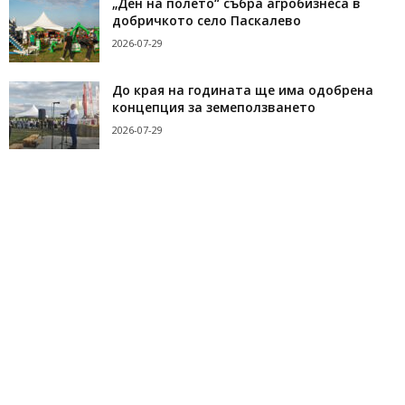
„Ден на полето“ събра агробизнеса в
добричкото село Паскалево
2026-07-29
До края на годината ще има одобрена
концепция за земеползването
2026-07-29