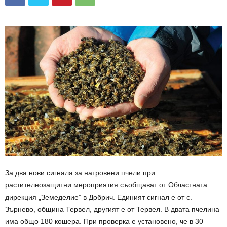
За два нови сигнала за натровени пчели при
растителнозащитни мероприятия съобщават от Областната
дирекция „Земеделие” в Добрич. Единият сигнал е от с.
Зърнево, община Тервел, другият е от Тервел. В двата пчелина
има общо 180 кошера. При проверка е установено, че в 30