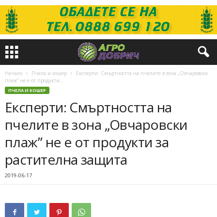
Начало
Пчела и кошер
Експерти: Смъртността на пчелите в зона „Овчаровски
плаж” не е от продукти...
ПЧЕЛА И КОШЕР
Експерти: Смъртността на
пчелите в зона „Овчаровски
плаж” не е от продукти за
растителна защита
2019-06-17