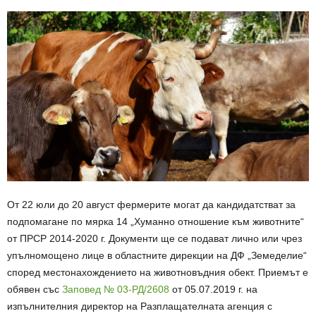
От 22 юли до 20 август фермерите могат да кандидатстват за
подпомагане по мярка 14 „Хуманно отношение към животните“
от ПРСР 2014-2020 г. Документи ще се подават лично или чрез
упълномощено лице в областните дирекции на ДФ „Земеделие“
според местонахождението на животновъдния обект. Приемът е
обявен със
Заповед № 03-РД/2608
от 05.07.2019 г. на
изпълнителния директор на Разплащателната агенция с