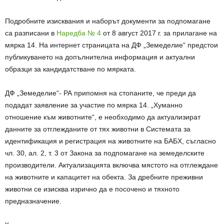
Подробните изисквания и наборът документи за подпомагане
са разписани в
Наредба № 4
от 8 август 2017 г. за прилагане на
мярка 14. На интернет страницата на ДФ „Земеделие“ предстои
публикуването на допълнителна информация и актуални
образци за кандидатстване по мярката.
ДФ „Земеделие“- РА припомня на стопаните, че преди да
подадат заявление за участие по мярка 14. „Хуманно
отношение към животните“, е необходимо да актуализират
данните за отглежданите от тях животни в Системата за
идентификация и регистрация на животните на БАБХ, съгласно
чл. 30, ал. 2, т. 3 от Закона за подпомагане на земеделските
производители. Актуализацията включва мястото на отглеждане
на животните и капацитет на обекта. За дребните преживни
животни се изисква изрично да е посочено и тяхното
предназначение.