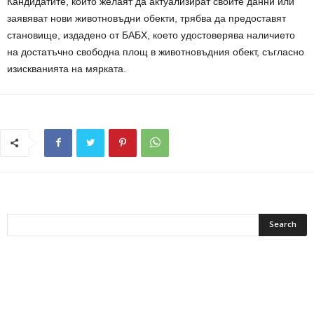
Кандидатите, които желаят да актуализират своите данни или
заявяват нови животновъдни обекти, трябва да предоставят
становище, издадено от БАБХ, което удостоверява наличието
на достатъчно свободна площ в животновъдния обект, съгласно
изискванията на мярката.