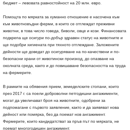
бюджет – левовата равностойност на 20 млн. евро.
Помощта по мярката за хуманно отношение е насочена към
към животновъдни ферми, в които се отглеждат преживни
животни, в това число говеда, биволи, овце и кози. Финансовата
подкрепа ще осигури по-добър здравен статус на животните и
ще подобри хигиената при тяхното отглеждане. Заложените
дейности ще доведат до осигуряване на по-качествени и по-
безопасни храни от животински произход, до опазване на
околната среда, както и до повишаване безопасността на труда
на фермерите.
В рамките на обявения прием, земеделските стопани, които
през 2017 г. са поели доброволни петгодишни ангажименти,
могат да увеличават броя на животните, одобрени за
подпомагане с първото заявление, както и да заявяват нова
дейност или помярка, без да поемат нов ангажимент.
Фермерите, които кандидатстват за пръв път по мярката, не
поемат многогодишен ангажимент.