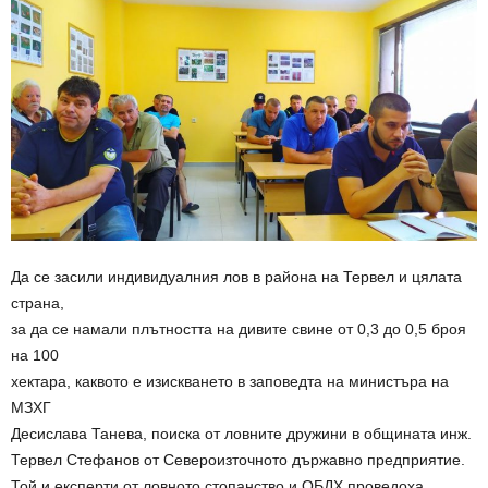
Да се засили индивидуалния лов в района на Тервел и цялата
страна,
за да се намали плътността на дивите свине от 0,3 до 0,5 броя
на 100
хектара, каквото е изискването в заповедта на министъра на
МЗХГ
Десислава Танева, поиска от ловните дружини в общината инж.
Тервел Стефанов от Североизточното държавно предприятие.
Той и експерти от ловното стопанство и ОБДХ проведоха