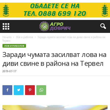
Начало
Лов и риболов
Заради чумата засилват лова на диви свине в района на
Тервел
ЛОВ И РИБОЛОВ
Заради чумата засилват лова на
диви свине в района на Тервел
2019-07-17