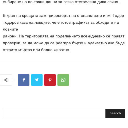
събиране на по-точни данни за всяка отстреляна дива свиня.
В края на срещата зам.-директорът на стопанството инж. Тодор
Тодоров каза на ловците, че е готов графикът за обходите на
ловните
райони. На територията на поделението всекидневно се правят
проверки, за да може да се реагира бързо и адекватно ако бъде
открито мъртво или болно животно.