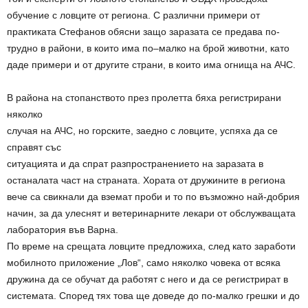
обучение с ловците от региона. С различни примери от
практиката Стефанов обясни защо заразата се предава по-
трудно в райони, в които има по–малко на брой животни, като
даде примери и от другите страни, в които има огнища на АЧС.
В района на стопанството през пролетта бяха регистрирани
няколко
случая на АЧС, но горските, заедно с ловците, успяха да се
справят със
ситуацията и да спрат разпространението на заразата в
останалата част на страната. Хората от дружините в региона
вече са свикнали да вземат проби и то по възможно най-добрия
начин, за да улеснят и ветеринарните лекари от обслужващата
лаборатория във Варна.
По време на срещата ловците предложиха, след като заработи
мобилното приложение „Лов“, само няколко човека от всяка
дружина да се обучат да работят с него и да се регистрират в
системата. Според тях това ще доведе до по-малко грешки и до