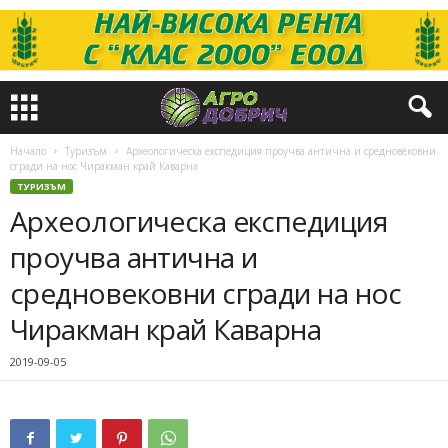
Начало
Туризъм
Археологическа експедиция проучва антична и средновековни
сгради на нос Чиракман край Каварна
ТУРИЗЪМ
Археологическа експедиция
проучва антична и
средновековни сгради на нос
Чиракман край Каварна
2019-09-05