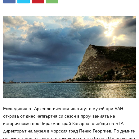
Експедиция от Археологическия институт с музей при БАН
открива от днес четвъртия си сезон в проучванията на
историческия нос Чиракман край Каварна, съобщи на БТА
директорът на музея в морския град Пенко Георгиев. По думите
му екипът под научното ръководство на д-р Елена Василева ще