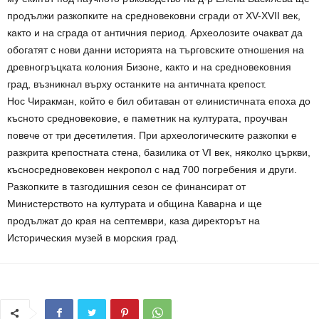
продължи разкопките на средновековни сгради от ХV-ХVII век,
както и на сграда от античния период. Археолозите очакват да
обогатят с нови данни историята на търговските отношения на
древногръцката колония Бизоне, както и на средновековния
град, възникнал върху останките на античната крепост.
Нос Чиракман, който е бил обитаван от елинистичната епоха до
късното средновековие, е паметник на културата, проучван
повече от три десетилетия. При археологическите разкопки е
разкрита крепостната стена, базилика от VI век, няколко църкви,
късносредновековен некропол с над 700 погребения и други.
Разкопките в тазгодишния сезон се финансират от
Министерството на културата и община Каварна и ще
продължат до края на септември, каза директорът на
Историческия музей в морския град.