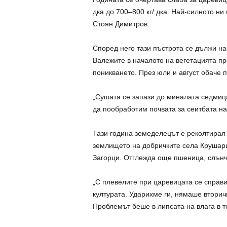
дка до 700–800 кг/ дка. Най-силното ни 
Стоян Димитров.
Според него тази пъстрота се дължи на
Валежите в началото на вегетацията пр
поникването. През юли и август обаче п
„Сушата се запази до миналата седмица,
да пообработим почвата за сеитбата н
Тази година земеделецът е реколтирал 
землището на добричките села Крушари
Загорци. Отглежда още пшеница, слънчо
„С плевелите при царевицата се справи
културата. Ударихме ги, нямаше вторич
Проблемът беше в липсата на влага в т