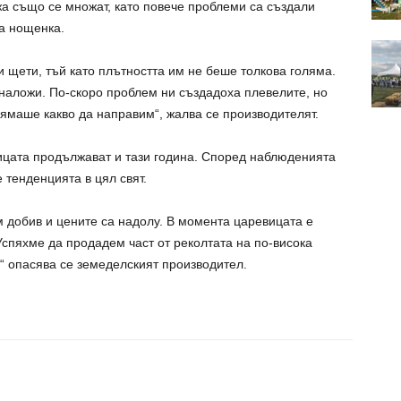
а също се множат, като повече проблеми са създали
а нощенка.
и щети, тъй като плътността им не беше толкова голяма.
 наложи. По-скоро проблем ни създадоха плевелите, но
нямаше какво да направим“, жалва се производителят.
ицата продължават и тази година. Според наблюденията
е тенденцията в цял свят.
м добив и цените са надолу. В момента царевицата е
. Успяхме да продадем част от реколтата на по-висока
,“ опасява се земеделският производител.