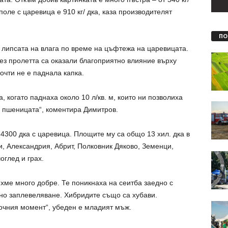
поле с царевица е 910 кг/ дка, каза производителят
ПО
 липсата на влага по време на цъфтежа на царевицата.
ез пролетта са оказали благоприятно влияние върху
очти не е паднала капка.
 когато паднаха около 10 л/кв. м, които ни позволиха
а пшеницата“, коментира Димитров.
4300 дка с царевица. Площите му са общо 13 хил. дка в
, Александрия, Абрит, Полковник Дяково, Земенци,
глед и грах.
хме много добре. Те поникнаха на сеитба заедно с
но заплевеляване. Хибридите също са хубави.
очния момент“, убеден е младият мъж.