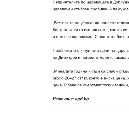
Неприятелите по царевицата в Добрудж
царевичен стъблен пробивач и памуков
„Все пак те не успяха да нанесат голем
Контролът си го извършваме, когато се
и с тях се справихме. С влагата обаче 
Проблемите с изкупните цени на царев
на Димитров и неговите колеги, такава 
„Миналата година и тази са слаби откъ
около 26–27 ст./ кг, което е ниска цена
цена. Обаче се очертават тежки години
Източник: agri.bg