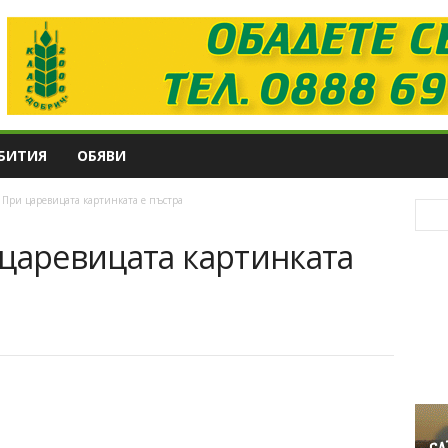
БИТИЯ
ОБЯВИ
 При царевицата картинката е пъстра
 царевицата картинката