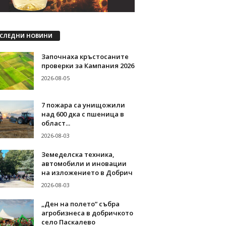
СЛЕДНИ НОВИНИ
Започнаха кръстосаните
проверки за Кампания 2026
2026-08-05
7 пожара са унищожили
над 600 дка с пшеница в
област...
2026-08-03
Земеделска техника,
автомобили и иновации
на изложението в Добрич
2026-08-03
„Ден на полето“ събра
агробизнеса в добричкото
село Паскалево