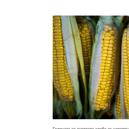
Годината се очертава слаба за царевица