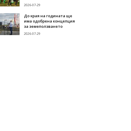
2026-07-29
До края на годината ще
има одобрена концепция
за земеползването
2026-07-29