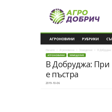
A
g
r
o
D
o
b
АГРОНОВИНИ
РУБРИКИ
СЪ
r
i
Начало
Агроновини
Земеделие
В Добруджа:
c
АГРОНОВИНИ
ЗЕМЕДЕЛИЕ
h
В Добруджа: При
е пъстра
2019-10-06