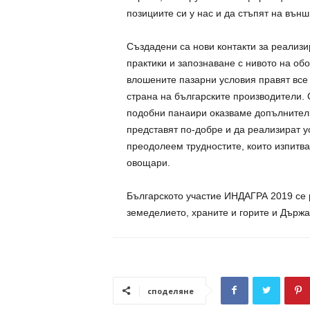
позициите си у нас и да стъпят на външ
Създадени са нови контакти за реализи
практики и запознаване с нивото на об
влошените пазарни условия правят все 
страна на българските производители. С
подобни панаири оказваме допълнител
представят по-добре и да реализират у
преодолеем трудностите, които изпитв
овощари.
Българското участие ИНДАГРА 2019 се 
земеделието, храните и горите и Държ
споделяне