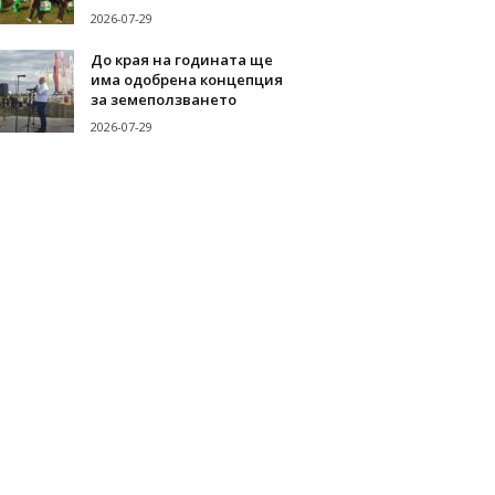
2026-07-29
До края на годината ще
има одобрена концепция
за земеползването
2026-07-29