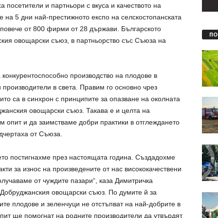
а посетители и партньори с вкуса и качеството на
е на 5 дни най-престижното експо на селскостопанската
 повече от 800 фирми от 28 държави. Българското
ПО
ския овощарски съюз, в партньорство със Съюза на
а конкурентоспособно производство на плодове в
 производители в света. Правим го основно чрез
ито са в синхрон с принципите за опазване на околната
джанския овощарски съюз. Такава е и целта на
м опит и да заимстваме добри практики в отглеждането
дчертаха от Съюза.
оето постигнахме през настоящата година. Създадохме
кти за износ на произведените от нас висококачествени
олучаваме от чуждите пазари“, каза Димитричка
Добруджанския овощарски съюз. По думите й за
ите плодове и зеленчуци не отстъпват на най-добрите в
пит ще помогнат на родните производители да утвърдят