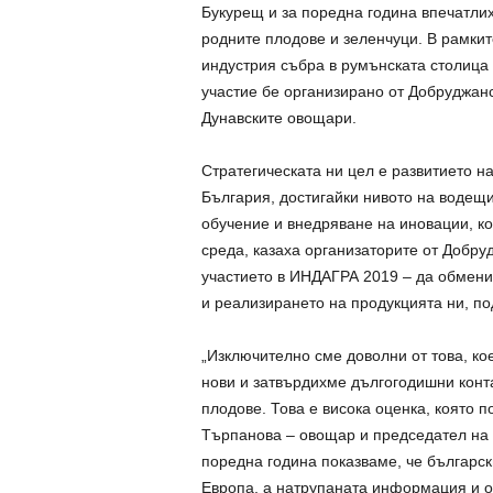
Букурещ и за поредна година впечатлих
родните плодове и зеленчуци. В рамкит
индустрия събра в румънската столица
участие бе организирано от Добруджан
Дунавските овощари.
Стратегическата ни цел е развитието н
България, достигайки нивото на водещи
обучение и внедряване на иновации, ко
среда, казаха организаторите от Добру
участието в ИНДАГРА 2019 – да обмени
и реализирането на продукцията ни, по
„Изключително сме доволни от това, к
нови и затвърдихме дългогодишни конта
плодове. Това е висока оценка, която п
Търпанова – овощар и председател на 
поредна година показваме, че българск
Европа, а натрупаната информация и о