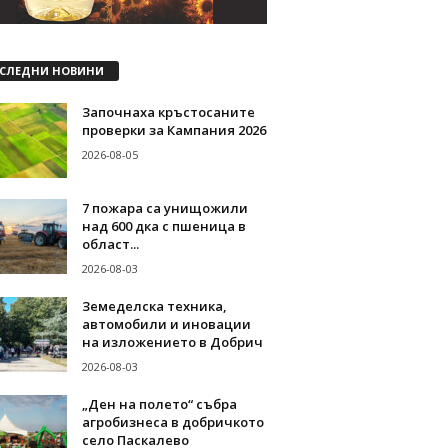
СЛЕДНИ НОВИНИ
Започнаха кръстосаните
проверки за Кампания 2026
2026-08-05
7 пожара са унищожили
над 600 дка с пшеница в
област...
2026-08-03
Земеделска техника,
автомобили и иновации
на изложението в Добрич
2026-08-03
„Ден на полето“ събра
агробизнеса в добричкото
село Паскалево