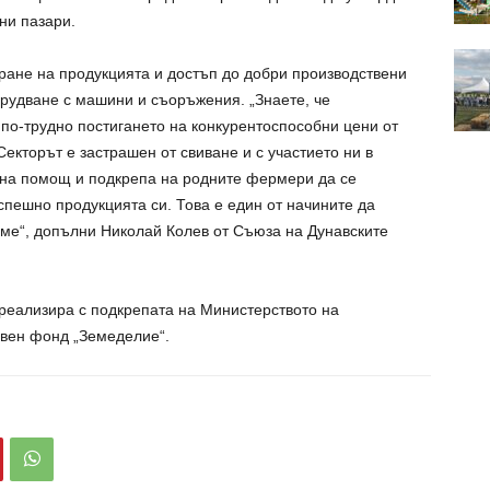
ни пазари.
ране на продукцията и достъп до добри производствени
орудване с машини и съоръжения. „Знаете, че
по-трудно постигането на конкурентоспособни цени от
екторът е застрашен от свиване и с участието ни в
на помощ и подкрепа на родните фермери да се
спешно продукцията си. Това е един от начините да
аме“, допълни Николай Колев от Съюза на Дунавските
реализира с подкрепата на Министерството на
авен фонд „Земеделие“.