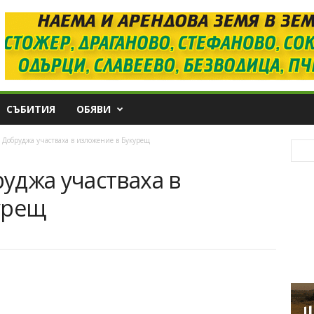
СЪБИТИЯ
ОБЯВИ
Добруджа участваха в изложение в Букурещ
уджа участваха в
урещ