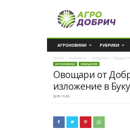
A
g
r
o
D
o
b
АГРОНОВИНИ
РУБРИКИ
r
i
Начало
Агроновини
Земеделие
Овощари от 
c
АГРОНОВИНИ
ЗЕМЕДЕЛИЕ
h
Овощари от Добр
изложение в Бук
2019-11-05