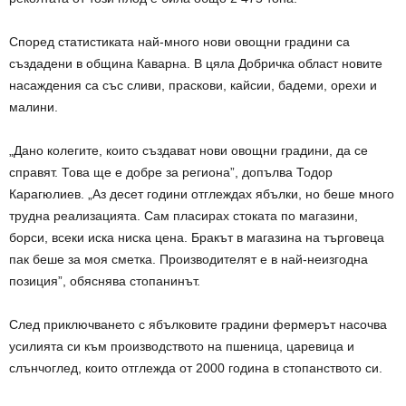
Според статистиката най-много нови овощни градини са
създадени в община Каварна. В цяла Добричка област новите
насаждения са със сливи, праскови, кайсии, бадеми, орехи и
малини.
„Дано колегите, които създават нови овощни градини, да се
справят. Това ще е добре за региона”, допълва Тодор
Карагюлиев. „Аз десет години отглеждах ябълки, но беше много
трудна реализацията. Сам пласирах стоката по магазини,
борси, всеки иска ниска цена. Бракът в магазина на търговеца
пак беше за моя сметка. Производителят е в най-неизгодна
позиция”, обяснява стопанинът.
След приключването с ябълковите градини фермерът насочва
усилията си към производството на пшеница, царевица и
слънчоглед, които отглежда от 2000 година в стопанството си.