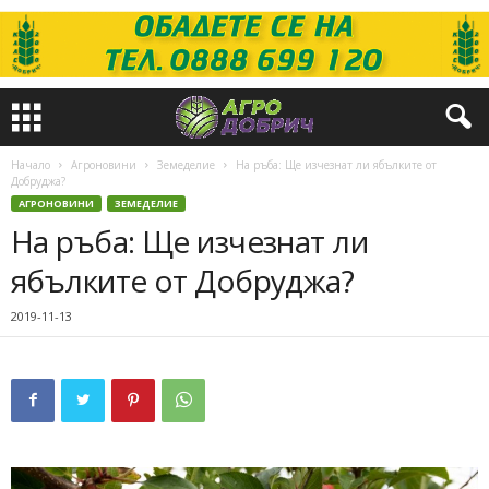
Начало
Агроновини
Земеделие
На ръба: Ще изчезнат ли ябълките от
Добруджа?
АГРОНОВИНИ
ЗЕМЕДЕЛИЕ
На ръба: Ще изчезнат ли
ябълките от Добруджа?
2019-11-13