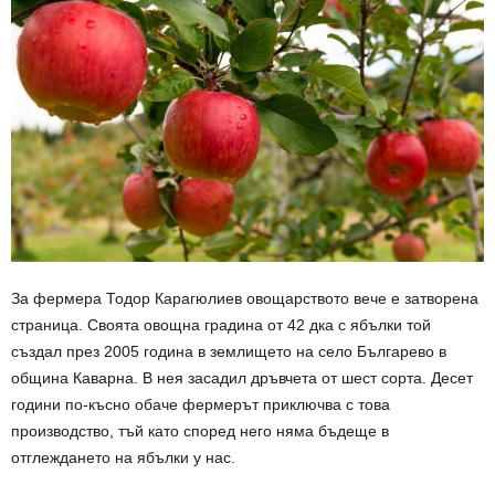
За фермера Тодор Карагюлиев овощарството вече е затворена
страница. Своята овощна градина от 42 дка с ябълки той
създал през 2005 година в землището на село Българево в
община Каварна. В нея засадил дръвчета от шест сорта. Десет
години по-късно обаче фермерът приключва с това
производство, тъй като според него няма бъдеще в
отглеждането на ябълки у нас.