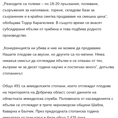
„Разходите са големи – по 18-20 пръскания, поливане,
съоръжения за напояване, торене, складови бази за
съхранение и в крайна сметка продаваме на смешна цена”,
обобщава Тодор Карагюлиев. В същото време се внасят
субсидирани ябълки от чужбина и това подбива родното
производство.
„Конкуренцията ни убива и ние не можем да продаваме.
Нашите плодове са вкусни, но другите са по-евтини. Няма
никакъв смисъл да отглеждам ябълки и се отказах от тях,
въпреки че за десет години научих и постигнах много”, допълва
стопанинът.
Общо 491 са земеделските стопани, които отглеждат плодове
на територията на Добричка област, сочат данните на
областната земеделска служба. Половината от насажденията с
ябълки се отглеждат в трите черноморски общини Шабла,
Каварна и Балчик. През предходната стопанска година
реколтата от този плод е била общо 2 475 тона.