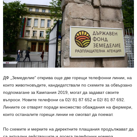
ДФ „Земеделие“ открива още две горещи телефонни линии, на
които животновъдите, кандидатствали по схемите за обвързано
подпомагане за Кампания 2019, могат да задават своите
въпроси. Новите телефони са 02/ 81 87 652 и 02/ 81 87 692.
Линиите се отварят поради множество обаждания на фермери,
които останалите горещи линии не смогват да поемат.
По схемите и мерките на директните плащания продължават да
са актуални действащите и досега телефонни номера.