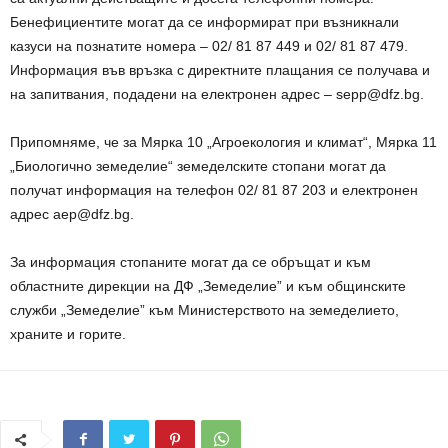
Бенефициентите могат да се информират при възникнали
казуси на познатите номера – 02/ 81 87 449 и 02/ 81 87 479.
Информация във връзка с директните плащания се получава и
на запитвания, подадени на електронен адрес – sepp@dfz.bg.
Припомняме, че за Мярка 10 „Агроекoлoгия и климат“, Мярка 11
„Биологично земеделие“ земеделските стопани могат да
получат информация на телефон 02/ 81 87 203 и електронен
адрес aep@dfz.bg.
За информация стопаните могат да се обръщат и към
областните дирекции на ДФ „Земеделие” и към общинските
служби „Земеделие” към Министерството на земеделието,
храните и горите.