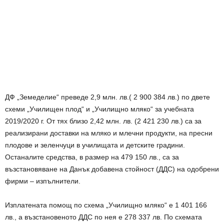
ДФ „Земеделие“ преведе 2,9 млн. лв.( 2 900 384 лв.) по двете
схеми „Училищен плод“ и „Училищно мляко“ за учебната
2019/2020 г. От тях близо 2,42 млн. лв. (2 421 230 лв.) са за
реализирани доставки на мляко и млечни продукти, на пресни
плодове и зеленчуци в училищата и детските градини.
Останалите средства, в размер на 479 150 лв., са за
възстановяване на Данък добавена стойност (ДДС) на одобрени
фирми – изпълнители.
Изплатената помощ по схема „Училищно мляко“ е 1 401 166
лв., а възстановеното ДДС по нея е 278 337 лв. По схемата