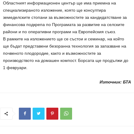
Областният информационен център ще има приемна на
специализираното изложение, която ще консултира
земеделските стопани за възможностите за кандидатстване за
финансова подкрепа по Програмата за развитие на селските
райони и по оперативни програми на Европейския съюз.
В рамките на изложението ще се състои и семинар, на който
ще бъдат представени безоранна технология за запазване на
почвеното плодородие, както и възможностите за
производството на домашен компост. Борсата ще продължи до
1 февруари.
Източник: БТА