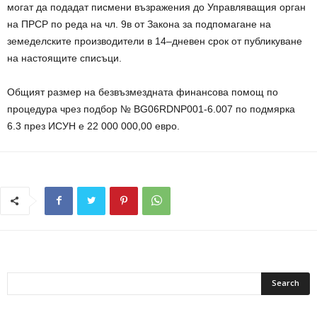
могат да подадат писмени възражения до Управляващия орган
на ПРСР по реда на чл. 9в от Закона за подпомагане на
земеделските производители в 14–дневен срок от публикуване
на настоящите списъци.
Общият размер на безвъзмездната финансова помощ по
процедура чрез подбор № BG06RDNP001-6.007 по подмярка
6.3 през ИСУН е 22 000 000,00 евро.