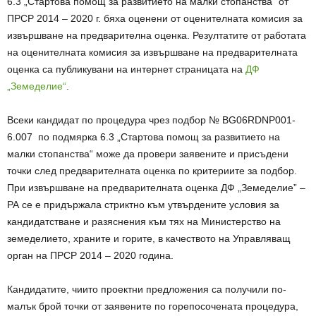
6.3 „Стартова помощ за развитието на малки стопанства“ от
ПРСР 2014 – 2020 г. бяха оценени от оценителната комисия за
извършване на предварителна оценка. Резултатите от работата
на оценителната комисия за извършване на предварителната
оценка са публикувани на интернет страницата на
ДФ
„Земеделие“
.
Всеки кандидат по процедура чрез подбор № BG06RDNP001-
6.007 по подмярка 6.3 „Стартова помощ за развитието на
малки стопанства“ може да провери заявените и присъдени
точки след предварителната оценка по критериите за подбор.
При извършване на предварителната оценка ДФ „Земеделие” –
РА се е придържала стриктно към утвърдените условия за
кандидатстване и разяснения към тях на Министерство на
земеделието, храните и горите, в качеството на Управляващ
орган на ПРСР 2014 – 2020 година.
Кандидатите, чиито проектни предложения са получили по-
малък брой точки от заявените по горепосочената процедура,