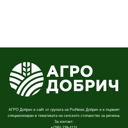
АГРО Добрич е сайт от групата на ProNews Добрич и е първият
специализиран в тематиката на селското стопанство за региона.
За контакт:
+(785) 238-4131