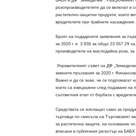
розопроизводителите да се включат в с
растително-защитни продукти, които ве
вредителите при трайните насаждения.
Броят на подадените заявления за пър
за 2020 г. e 3 836 за общо 23 557.29 х
производители на маслодайна роза, за 
Управителният съвет на ДФ „Земеделие“
зимните пръскания за 2020 г. Финансов
Важно е да се знае, че се подпомагат 
които са извършени след подаване на 
съответния етап от борбата с вредител
Средствата се изплащат само за продукт
търговци по смисъла на Търговският за
за растителна защита, на основание чл.
вписани в публичния регистър на БАБХ 