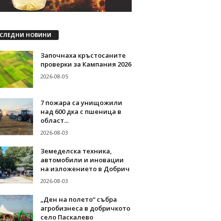
СЛЕДНИ НОВИНИ
Започнаха кръстосаните
проверки за Кампания 2026
2026-08-05
7 пожара са унищожили
над 600 дка с пшеница в
област...
2026-08-03
Земеделска техника,
автомобили и иновации
на изложението в Добрич
2026-08-03
„Ден на полето“ събра
агробизнеса в добричкото
село Паскалево