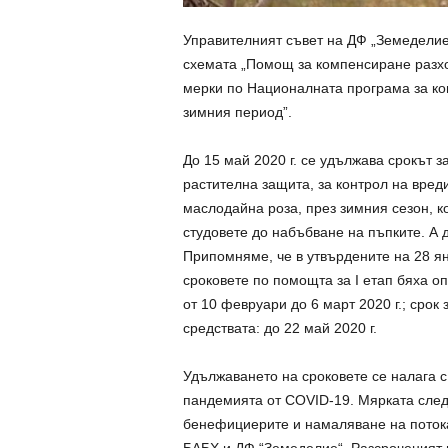
Управителният съвет на ДФ „Земеделие”
схемата „Помощ за компенсиране разхо
мерки по Националната програма за ко
зимния период”.
До 15 май 2020 г. се удължава срокът з
растителна защита, за контрол на вред
маслодайна роза, през зимния сезон, к
студовете до набъбване на пъпките. А д
Припомняме, че в утвърдените на 28 ян
сроковете по помощта за І етап бяха оп
от 10 февруари до 6 март 2020 г.; срок 
средствата: до 22 май 2020 г.
Удължаването на сроковете се налага с
пандемията от COVID-19. Мярката след
бенефициерите и намаляване на потока
БАБХ и ДФ “Земеделие“. Разсроченият 