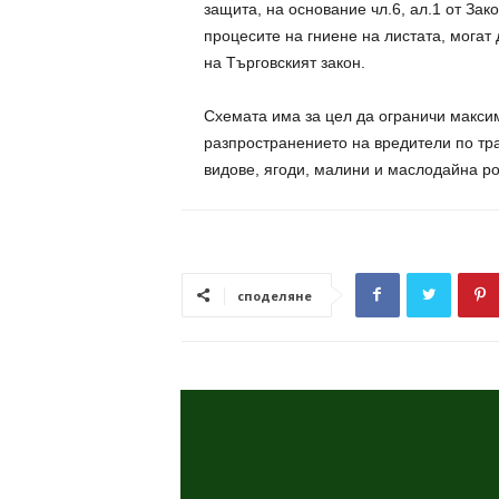
защита, на основание чл.6, ал.1 от Зак
процесите на гниене на листата, могат 
на Търговският закон.
Схемата има за цел да ограничи максим
разпространението на вредители по тр
видове, ягоди, малини и маслодайна ро
споделяне