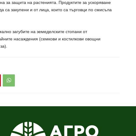
она за защита на растенията. Продуктите за ускоряване
да са закупени и от лица, които са търговци по смисъла
ално загубите на земеделските стопани от
айните насаждения (семкови и костилкови овощни
за).