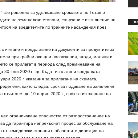
 взе решение за удължаване сроковете по І етап от
дите на земеделски стопани, свързани с изпълнение на
ПО
нтрол на вредителите по трайните насаждения през
а отчитане и представяне на документи за продуктите за
ители при трайни овощни насаждения, ягоди, малини и
оито се прилагат в периода след преминаване на
о 30 юни 2020 г. ще бъдат изплатени средствата.
уари 2020 г. указания за прилагане на схемата,
ределени, както следва: срок за подаване на заявления:
за отчитане: до 10 април 2020 г.; срок за изплащане на
 цел ограничаване опасността от разпространение на
ва да гарантира непрекъснат процес за обслужване на
 от земеделски стопани в областните дирекции на
прием ще даде шанс по-голяма част от