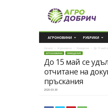
A
g
r
o
D
o
b
АГРОНОВИНИ
РУБРИКИ
r
i
Начало
Агроновини
Земеделие
До 15 май с
c
АГРОНОВИНИ
ЗЕМЕДЕЛИЕ
h
До 15 май се удъ
отчитане на док
пръскания
2020-03-30