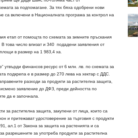
хемата за подпомагане. За тях бяха одобрени нови
че са включени в Националната програма за контрол на
вия етап от помощта по схемата за зимните пръскания
а. В това число влизат и 340 подадени заявления от
площи в размер на 1 983,4 ха.
 утвърди финансов ресурс от 6 млн. лв. по схемата за
ата подкрепа е в размер до 270 лева на хектар с ДДС.
направените разходи за продукти за растителна защита,
писмено заявление до ДФЗ, преди дейността по
ите да е започнала.
и за растителна защита, закупени от лица, които са
кон и притежават удостоверение за търговия с продукти
91, ал.1 от Закона за защита на растенията и са
за разрешените за употреба продукти за растителна