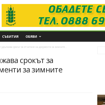
СЪБИТИЯ
ОБЯВИ
е удължава срокът за отчитане на документи за зимните...
лжава срокът за
ументи за зимните