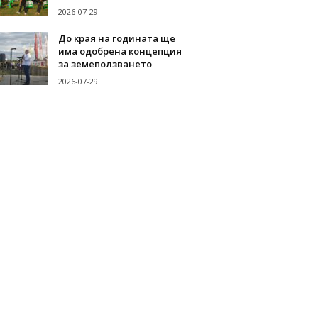
2026-07-29
До края на годината ще
има одобрена концепция
за земеползването
2026-07-29