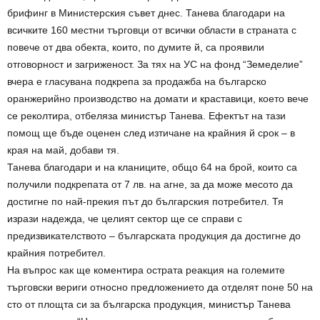
брифинг в Министерския съвет днес. Танева благодари на
всичките 160 местни търговци от всички области в страната с
повече от два обекта, които, по думите й, са проявили
отговорност и загриженост. За тях на УС на фонд “Земеделие”
вчера е гласувана подкрепа за продажба на българско
оранжерийно производство на домати и краставици, което вече
се реколтира, отбеляза министър Танева. Ефектът на тази
помощ ще бъде оценен след изтичане на крайния й срок – в
края на май, добави тя.
Танева благодари и на кланиците, общо 64 на брой, които са
получили подкрепата от 7 лв. на агне, за да може месото да
достигне по най-прекия път до българския потребител. Тя
изрази надежда, че целият сектор ще се справи с
предизвикателството – българската продукция да достигне до
крайния потребител.
На въпрос как ще коментира острата реакция на големите
търговски вериги относно предложението да отделят поне 50 на
сто от площта си за българска продукция, министър Танева