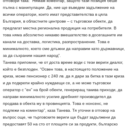
отговори така: “Нямам коментар, защото тази позиция беше
пълна с манипулации. Да, ние ще въведем задължение на
всички оператори, които имат представителства в цяла
България, в областните центрове – с търговски обекти, да
предлагат местна регионална продукция на потребителя. В
това няма абсолютно никакво вмешателство в досегашните им
канали на доставка, логистика, разпространение. Това е
минималното, което сме длъжни да направим като държавници,
за да съхраним нашия народ”.
Танева припомни, че от доста време води с тези вериги диалог,
който е безплоден. “Освен това, в настоящето положение на
криза, може пенсионер с 240 лв. да я дари за битка в тази криза
и да подкрепи крайно нуждаещи се, а не може търговски
оператор с “ен” на брой обекти, генериращ такива приходи, да
направи минималното усилие дребният производител да
продава в обекта му в провинцията. Това е нонсенс, не
подлежи на коментар”, каза Танева. Тя уточни в отговор на
въпрос още, че търговските вериги ще бъдат задължени да
предоставят 50 на сто от площите си за продукти, българско