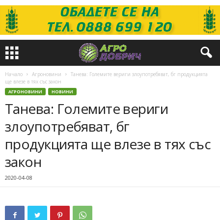
Начало
Агроновини
Танева: Големите вериги злоупотребяват, бг продукцията
ще влезе в тях със закон
АГРОНОВИНИ
НОВИНИ
Танева: Големите вериги
злоупотребяват, бг
продукцията ще влезе в тях със
закон
2020-04-08