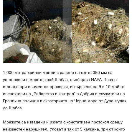
1 000 метра хрилни мрежи с размер на окото 350 мм са
установени в морето край Шабла, съобщава ИАРА. Това е
станало при съвместни проверки, извършени на 9 и 10 май от
инспектори на „Рибарство и контрол” в Добрич и служители на
Гранична полиция в акваторията на Черно море от Дуранкулак
до Шабла.
Мрежите са извадени и иззети с констативен протокол срещу
неизвестен нарушител. Уловът в тях от 5 калкана, три от които