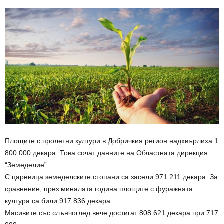
Площите с пролетни култури в Добричкия регион надхвърлиха 1
800 000 декара. Това сочат данните на Областната дирекция
“Земеделие”.
С царевица земеделските стопани са засели 971 211 декара. За
сравнение, през миналата година площите с фуражната
култура са били 917 836 декара.
Масивите със слънчоглед вече достигат 808 621 декара при 717