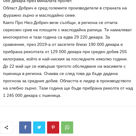
088 декара през миналата пролет.
Област Добрич е сред големите производители в страната на
фуражно зърно и маслодайно семе.
Както Про Нюз Добрич вече съобщи, в региона се отчита
сериозен срив на площите с маслодайна рапица. Те намаляват
многократно и тази година са едва 29 220 декара. За
сравнение, през 2019-а от засетите близо 190 000 декара е
прибрана реколтата от 129 000 декара при среден добив 255
килограма, който е най-ниския за последните няколко години.
До 22 май ще се извърши третото обследване на масивите с
пшеница в региона. Очаква се след това да бъде дадена
прогноза за средния добив. Областта е лидер в производството
на хлебно зърно. Тази година ще бъде прибрана реколта от над
1 245 000 декара с пшеница.