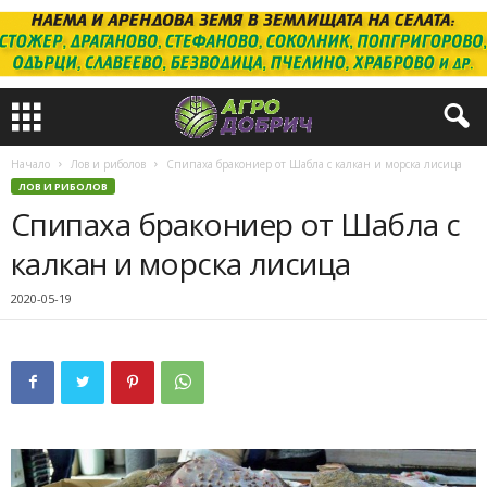
Начало
Лов и риболов
Спипаха бракониер от Шабла с калкан и морска лисица
ЛОВ И РИБОЛОВ
Спипаха бракониер от Шабла с
калкан и морска лисица
2020-05-19