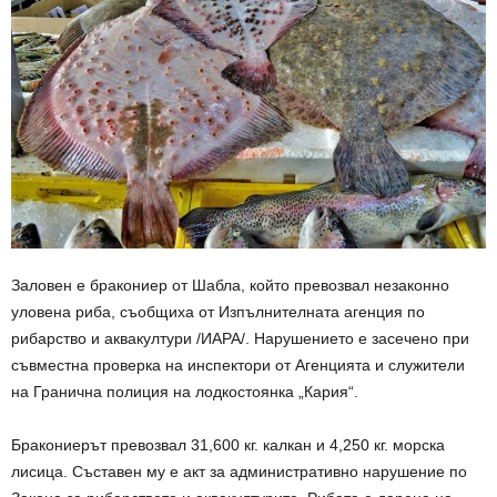
Заловен е бракониер от Шабла, който превозвал незаконно
уловена риба, съобщиха от Изпълнителната агенция по
рибарство и аквакултури /ИАРА/. Нарушението е засечено при
съвместна проверка на инспектори от Агенцията и служители
на Гранична полиция на лодкостоянка „Кария“.
Бракониерът превозвал 31,600 кг. калкан и 4,250 кг. морска
лисица. Съставен му е акт за административно нарушение по