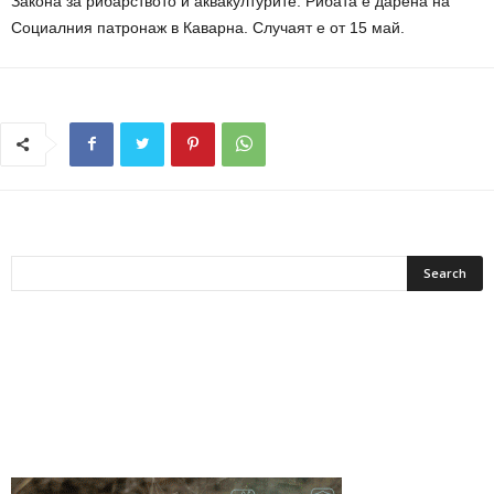
Закона за рибарството и аквакултурите. Рибата е дарена на
Социалния патронаж в Каварна. Случаят е от 15 май.