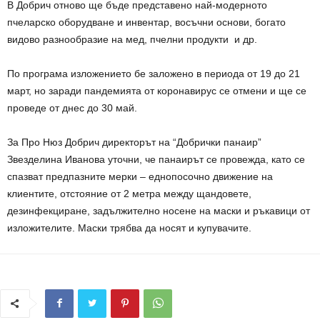
В Добрич отново ще бъде представено най-модерното
пчеларско оборудване и инвентар, восъчни основи, богато
видово разнообразие на мед, пчелни продукти и др.
По програма изложението бе заложено в периода от 19 до 21
март, но заради пандемията от коронавирус се отмени и ще се
проведе от днес до 30 май.
За Про Нюз Добрич директорът на “Добрички панаир”
Звезделина Иванова уточни, че панаирът се провежда, като се
спазват предпазните мерки – еднопосочно движение на
клиентите, отстояние от 2 метра между щандовете,
дезинфекциране, задължително носене на маски и ръкавици от
изложителите. Маски трябва да носят и купувачите.