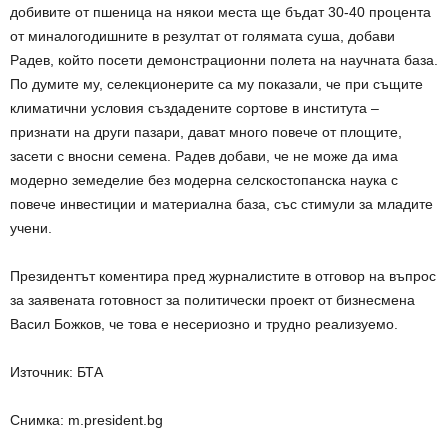
добивите от пшеница на някои места ще бъдат 30-40 процента
от миналогодишните в резултат от голямата суша, добави
Радев, който посети демонстрационни полета на научната база.
По думите му, селекционерите са му показали, че при същите
климатични условия създадените сортове в института –
признати на други пазари, дават много повече от площите,
засети с вносни семена. Радев добави, че не може да има
модерно земеделие без модерна селскостопанска наука с
повече инвестиции и материална база, със стимули за младите
учени.
Президентът коментира пред журналистите в отговор на въпрос
за заявената готовност за политически проект от бизнесмена
Васил Божков, че това е несериозно и трудно реализуемо.
Източник: БТА
Снимка: m.president.bg