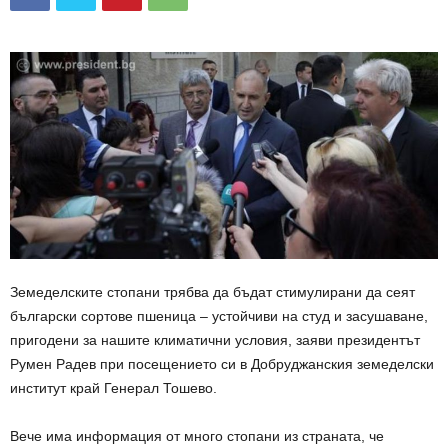
Земеделските стопани трябва да бъдат стимулирани да сеят
български сортове пшеница – устойчиви на студ и засушаване,
пригодени за нашите климатични условия, заяви президентът
Румен Радев при посещението си в Добруджанския земеделски
институт край Генерал Тошево.
Вече има информация от много стопани из страната, че