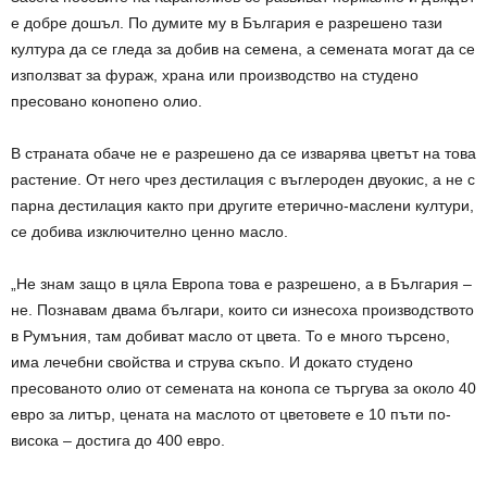
е добре дошъл. По думите му в България е разрешено тази
култура да се гледа за добив на семена, а семената могат да се
използват за фураж, храна или производство на студено
пресовано конопено олио.
В страната обаче не е разрешено да се изварява цветът на това
растение. От него чрез дестилация с въглероден двуокис, а не с
парна дестилация както при другите етерично-маслени култури,
се добива изключително ценно масло.
„Не знам защо в цяла Европа това е разрешено, а в България –
не. Познавам двама българи, които си изнесоха производството
в Румъния, там добиват масло от цвета. То е много търсено,
има лечебни свойства и струва скъпо. И докато студено
пресованото олио от семената на конопа се търгува за около 40
евро за литър, цената на маслото от цветовете е 10 пъти по-
висока – достига до 400 евро.