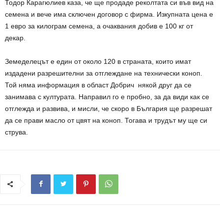
Тодор Карагюлиев каза, че ще продаде реколтата си във вид на
семена и вече има сключен договор с фирма. Изкупната цена е
1 евро за килограм семена, а очаквания добив е 100 кг от
декар.
Земеделецът е един от около 120 в страната, които имат
издадени разрешителни за отглеждане на технически коноп.
Той няма информация в област Добрич някой друг да се
занимава с културата. Направил го е пробно, за да види как се
отглежда и развива, и мисли, че скоро в България ще разрешат
да се прави масло от цвят на коноп. Тогава и трудът му ще си
струва.