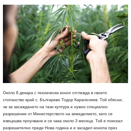
Около 8 декара с технически коноп отглежда в своето
стопанство край с. Българево Тодор Карагюлиев. Той обясни,
че за засаждането на тази култура е нужно специално
разрешение от Министерството на земеделието, като се
извършва проучване и се чака около 3 месеца. Той е поискал
разрешително преди Нова година и е засадил конопа през