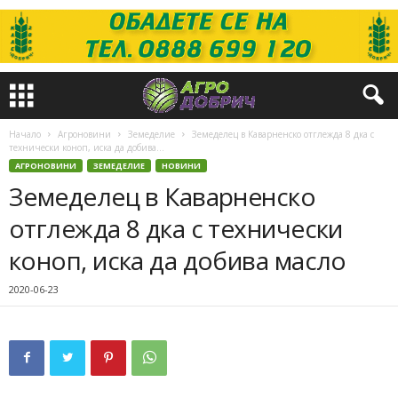
Начало
Агроновини
Земеделие
Земеделец в Каварненско отглежда 8 дка с
технически коноп, иска да добива...
АГРОНОВИНИ
ЗЕМЕДЕЛИЕ
НОВИНИ
Земеделец в Каварненско
отглежда 8 дка с технически
коноп, иска да добива масло
2020-06-23