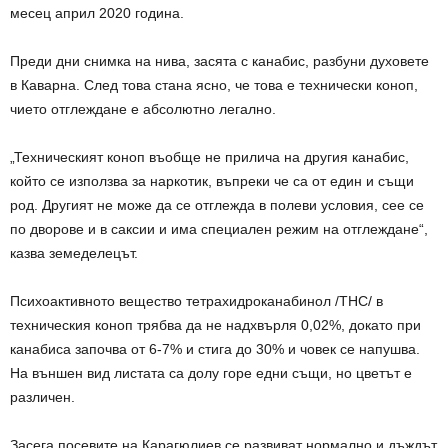
месец април 2020 година.
Преди дни снимка на нива, засята с канабис, разбуни духовете
в Каварна. След това стана ясно, че това е технически коноп,
чието отглеждане е абсолютно легално.
„Техническият коноп въобще не прилича на другия канабис,
който се използва за наркотик, въпреки че са от един и същи
род. Другият не може да се отглежда в полеви условия, сее се
по дворове и в саксии и има специален режим на отглеждане“,
казва земеделецът.
Психоактивното вещество тетрахидроканабинол /ТНС/ в
техническия коноп трябва да не надхвърля 0,02%, докато при
канабиса започва от 6-7% и стига до 30% и човек се напушва.
На външен вид листата са долу горе едни същи, но цветът е
различен.
Засега посевите на Карагюлиев се развиват нормално и дъждът