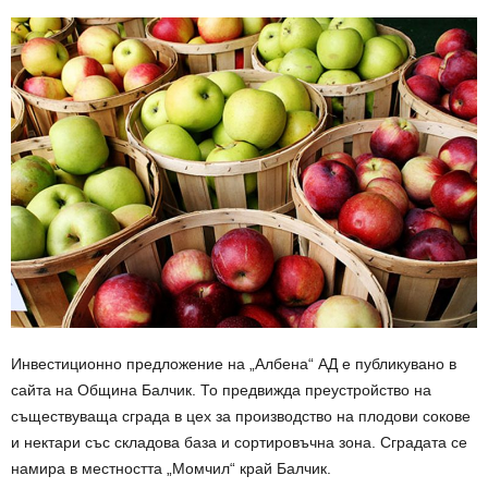
Инвестиционно предложение на „Албена“ АД е публикувано в
сайта на Община Балчик. То предвижда преустройство на
съществуваща сграда в цех за производство на плодови сокове
и нектари със складова база и сортировъчна зона. Сградата се
намира в местността „Момчил“ край Балчик.