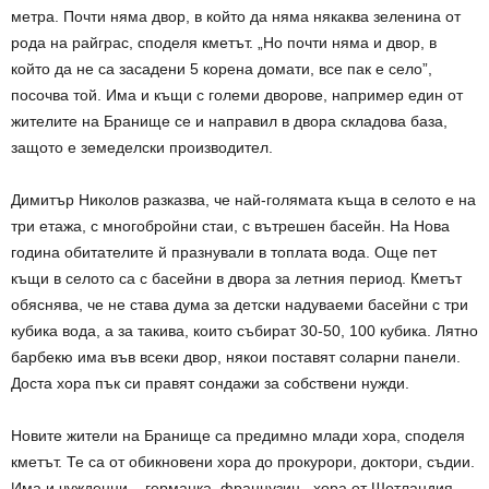
метра. Почти няма двор, в който да няма някаква зеленина от
рода на райграс, споделя кметът. „Но почти няма и двор, в
който да не са засадени 5 корена домати, все пак е село”,
посочва той. Има и къщи с големи дворове, например един от
жителите на Бранище се и направил в двора складова база,
защото е земеделски производител.
Димитър Николов разказва, че най-голямата къща в селото е на
три етажа, с многобройни стаи, с вътрешен басейн. На Нова
година обитателите й празнували в топлата вода. Още пет
къщи в селото са с басейни в двора за летния период. Кметът
обяснява, че не става дума за детски надуваеми басейни с три
кубика вода, а за такива, които събират 30-50, 100 кубика. Лятно
барбекю има във всеки двор, някои поставят соларни панели.
Доста хора пък си правят сондажи за собствени нужди.
Новите жители на Бранище са предимно млади хора, споделя
кметът. Те са от обикновени хора до прокурори, доктори, съдии.
Има и чужденци – германка, французин, хора от Шотландия,