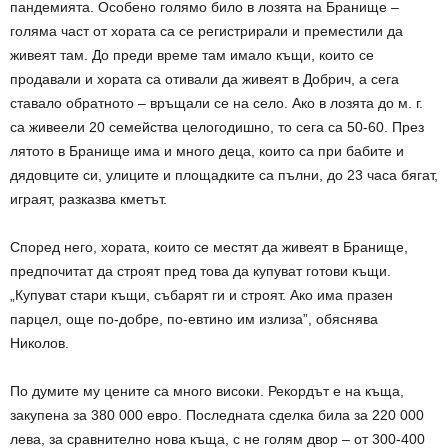
пандемията. Особено голямо било в лозята на Бранище –
голяма част от хората са се регистрирали и преместили да
живеят там. До преди време там имало къщи, които се
продавали и хората са отивали да живеят в Добрич, а сега
ставало обратното – връщали се на село. Ако в лозята до м. г.
са живеели 20 семейства целогодишно, то сега са 50-60. През
лятото в Бранище има и много деца, които са при бабите и
дядовците си, улиците и площадките са пълни, до 23 часа бягат,
играят, разказва кметът.
Според него, хората, които се местят да живеят в Бранище,
предпочитат да строят пред това да купуват готови къщи.
„Купуват стари къщи, събарят ги и строят. Ако има празен
парцел, още по-добре, по-евтино им излиза”, обяснява
Николов.
По думите му цените са много високи. Рекордът е на къща,
закупена за 380 000 евро. Последната сделка била за 220 000
лева, за сравнително нова къща, с не голям двор – от 300-400