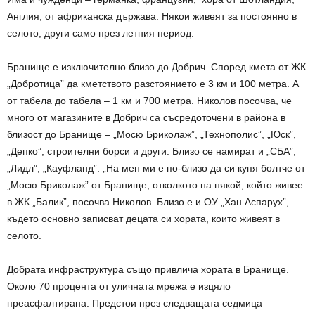
Англия, от африканска държава. Някои живеят за постоянно в
селото, други само през летния период.
Бранище е изключително близо до Добрич. Според кмета от ЖК
„Добротица” да кметството разстоянието е 3 км и 100 метра. А
от табела до табела – 1 км и 700 метра. Николов посочва, че
много от магазините в Добрич са съсредоточени в района в
близост до Бранище – „Мосю Бриколаж”, „Технополис”, „Юск”,
„Депко”, строителни борси и други. Близо се намират и „СБА”,
„Лидл”, „Кауфланд”. „На мен ми е по-близо да си купя болтче от
„Мосю Бриколаж” от Бранище, отколкото на някой, който живее
в ЖК „Балик”, посочва Николов. Близо е и ОУ „Хан Аспарух”,
където основно записват децата си хората, които живеят в
селото.
Добрата инфраструктура също привлича хората в Бранище.
Около 70 процента от уличната мрежа е изцяло
преасфалтирана. Предстои през следващата седмица