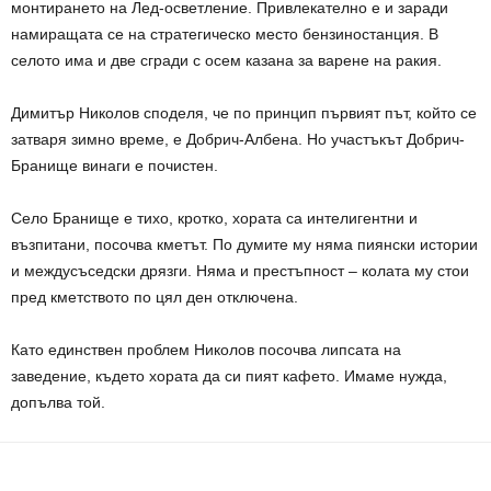
монтирането на Лед-осветление. Привлекателно е и заради
намиращата се на стратегическо место бензиностанция. В
селото има и две сгради с осем казана за варене на ракия.
Димитър Николов споделя, че по принцип първият път, който се
затваря зимно време, е Добрич-Албена. Но участъкът Добрич-
Бранище винаги е почистен.
Село Бранище е тихо, кротко, хората са интелигентни и
възпитани, посочва кметът. По думите му няма пиянски истории
и междусъседски дрязги. Няма и престъпност – колата му стои
пред кметството по цял ден отключена.
Като единствен проблем Николов посочва липсата на
заведение, където хората да си пият кафето. Имаме нужда,
допълва той.