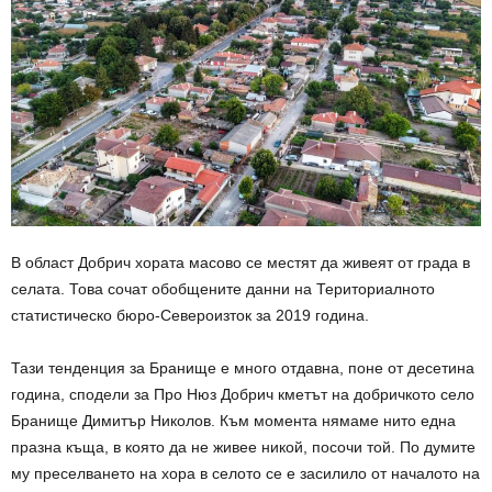
В област Добрич хората масово се местят да живеят от града в
селата. Това сочат обобщените данни на Териториалното
статистическо бюро-Североизток за 2019 година.
Тази тенденция за Бранище е много отдавна, поне от десетина
година, сподели за Про Нюз Добрич кметът на добричкото село
Бранище Димитър Николов. Към момента нямаме нито една
празна къща, в която да не живее никой, посочи той. По думите
му преселването на хора в селото се е засилило от началото на