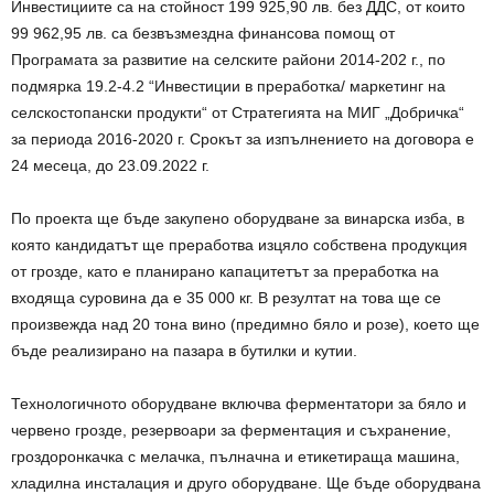
Инвестициите са на стойност 199 925,90 лв. без ДДС, от които
99 962,95 лв. са безвъзмездна финансова помощ от
Програмата за развитие на селските райони 2014-202 г., по
подмярка 19.2-4.2 “Инвестиции в преработка/ маркетинг на
селскостопански продукти“ от Стратегията на МИГ „Добричка“
за периода 2016-2020 г. Срокът за изпълнението на договора е
24 месеца, до 23.09.2022 г.
По проекта ще бъде закупено оборудване за винарска изба, в
която кандидатът ще преработва изцяло собствена продукция
от грозде, като е планирано капацитетът за преработка на
входяща суровина да е 35 000 кг. В резултат на това ще се
произвежда над 20 тона вино (предимно бяло и розе), което ще
бъде реализирано на пазара в бутилки и кутии.
Технологичното оборудване включва ферментатори за бяло и
червено грозде, резервоари за ферментация и съхранение,
гроздоронкачка с мелачка, пълначна и етикетираща машина,
хладилна инсталация и друго оборудване. Ще бъде оборудвана