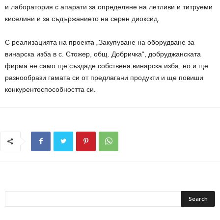
и лаборатория с апарати за определяне на летливи и титруеми
киселини и за съдържанието на серен диоксид.
С реализацията на проект
а
„Закупуване на оборудване за
винарска изба в с. Стожер, общ. Добричка“, добруджанската
фирма не само ще създаде собствена винарска изба, но и ще
разнообрази гамата си от предлагани продукти и ще повиши
конкурентоспособността си.