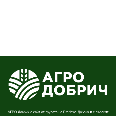
АГРО Добрич е сайт от групата на ProNews Добрич и е първият