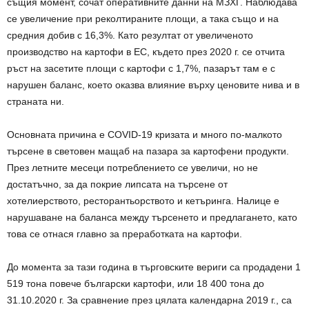
същия момент, сочат оперативните данни на МЗХГ. Наблюдава
се увеличение при реколтираните площи, а така също и на
средния добив с 16,3%. Като резултат от увеличеното
производство на картофи в ЕС, където през 2020 г. се отчита
ръст на засетите площи с картофи с 1,7%, пазарът там е с
нарушен баланс, което оказва влияние върху ценовите нива и в
страната ни.
Основната причина е COVID-19 кризата и много по-малкото
търсене в световен мащаб на пазара за картофени продукти.
През летните месеци потреблението се увеличи, но не
достатъчно, за да покрие липсата на търсене от
хотелиерството, ресторантьорството и кетъринга. Налице е
нарушаване на баланса между търсенето и предлагането, като
това се отнася главно за преработката на картофи.
До момента за тази година в търговските вериги са продадени 1
519 тона повече български картофи, или 18 400 тона до
31.10.2020 г. За сравнение през цялата календарна 2019 г., са