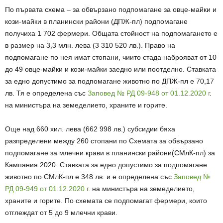
По първата схема – за обвързано подпомагане за овце-майки и
кози-майки в планински райони (ДПЖ-пл) подпомагане
получиха 1 702 фермери. Общата стойност на подпомагането е
в размер на 3,3 млн. лева (3 310 520 лв.). Право на
подпомагане по нея имат стопани, чиито стада наброяват от 10
до 49 овце-майки и кози-майки заедно или поотделно. Ставката
за едно допустимо за подпомагане животно по ДПЖ-пл е 70,17
лв. Тя е определена със
Заповед № РД 09-948 от 01.12.2020 г
.
на министъра на земеделието, храните и горите.
Още над 660 хил. лева (662 998 лв.) субсидии бяха
разпределени между 260 стопани по Схемата за обвързано
подпомагане за млечни крави в планински райони(СМлК-пл) за
Кампания 2020. Ставката за едно допустимо за подпомагане
животно по СМлК-пл е 348 лв. и е определена със
Заповед №
РД 09-949 от 01.12.2020 г.
на министъра на земеделието,
храните и горите. По схемата се подпомагат фермери, които
отглеждат от 5 до 9 млечни крави.