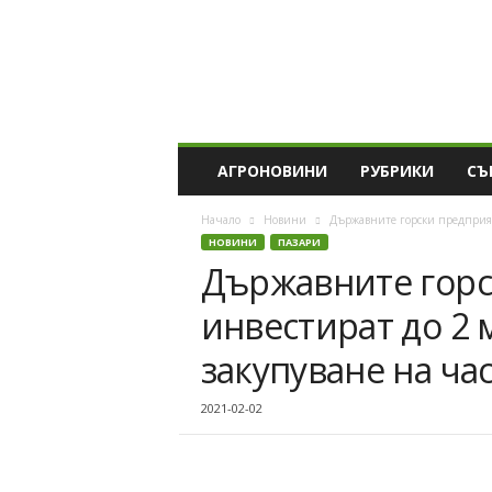
A
g
r
o
D
o
b
АГРОНОВИНИ
РУБРИКИ
СЪ
r
i
Начало
Новини
Държавните горски предприяти
c
НОВИНИ
ПАЗАРИ
h
Държавните горс
инвестират до 2 
закупуване на ча
2021-02-02