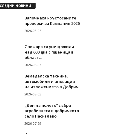
СЛЕДНИ НОВИНИ
Започнаха кръстосаните
проверки за Кампания 2026
2026-08-05
7 пожара са унищожили
над 600 дка с пшеница в
област...
2026-08-03
Земеделска техника,
автомобили и иновации
на изложението в Добрич
2026-08-03
„Ден на полето“ събра
агробизнеса в добричкото
село Паскалево
2026-07-29