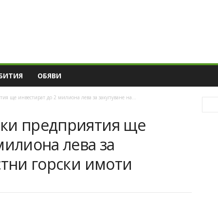
БИТИЯ
ОБЯВИ
я ще инвестират до 2 милиона лева за закупуване на...
ки предприятия ще
милиона лева за
стни горски имоти