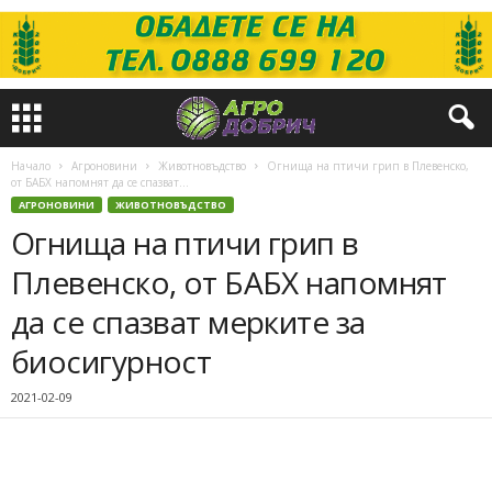
Начало
Агроновини
Животновъдство
Огнища на птичи грип в Плевенско,
от БАБХ напомнят да се спазват...
АГРОНОВИНИ
ЖИВОТНОВЪДСТВО
Огнища на птичи грип в
Плевенско, от БАБХ напомнят
да се спазват мерките за
биосигурност
2021-02-09