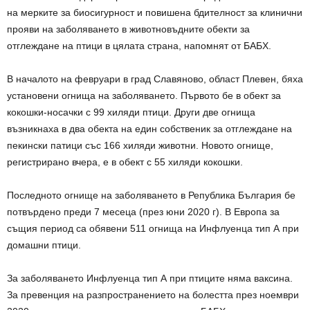
на мерките за биосигурност и повишена бдителност за клинични
прояви на заболяването в животновъдните обекти за
отглеждане на птици в цялата страна, напомнят от БАБХ.
В началото на февруари в град Славяново, област Плевен, бяха
установени огнища на заболяването. Първото бе в обект за
кокошки-носачки с 99 хиляди птици. Други две огнища
възникнаха в два обекта на един собственик за отглеждане на
пекински патици със 166 хиляди животни. Новото огнище,
регистрирано вчера, е в обект с 55 хиляди кокошки.
Последното огнище на заболяването в Република България бе
потвърдено преди 7 месеца (през юни 2020 г). В Европа за
същия период са обявени 511 огнища на Инфлуенца тип А при
домашни птици.
За заболяването Инфлуенца тип А при птиците няма ваксина.
За превенция на разпространението на болестта през ноември