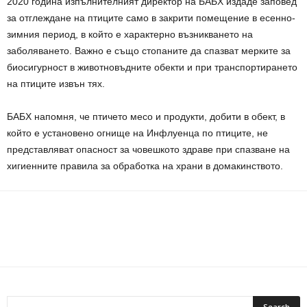
2020 година изпълнителният директор на БАБХ издаде заповед
за отглеждане на птиците само в закрити помещение в есенно-
зимния период, в който е характерно възникването на
заболяването. Важно е също стопаните да спазват мерките за
биосигурност в животновъдните обекти и при транспортирането
на птиците извън тях.
БАБХ напомня, че птичето месо и продукти, добити в обект, в
който е установено огнище на Инфлуенца по птиците, не
представляват опасност за човешкото здраве при спазване на
хигиенните правила за обработка на храни в домакинството.