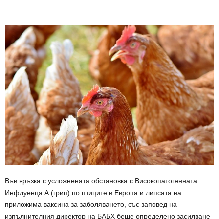
Във връзка с усложнената обстановка с Високопатогенната
Инфлуенца А (грип) по птиците в Европа и липсата на
приложима ваксина за заболяването, със заповед на
изпълнителния директор на БАБХ беше определено засилване