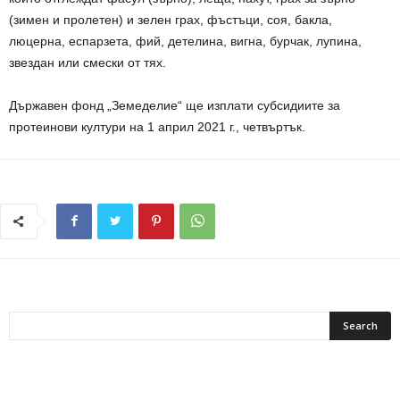
(зимен и пролетен) и зелен грах, фъстъци, соя, бакла,
люцерна, еспарзета, фий, детелина, вигна, бурчак, лупина,
звездан или смески от тях.
Държавен фонд „Земеделие“ ще изплати субсидиите за
протеинови култури на 1 април 2021 г., четвъртък.