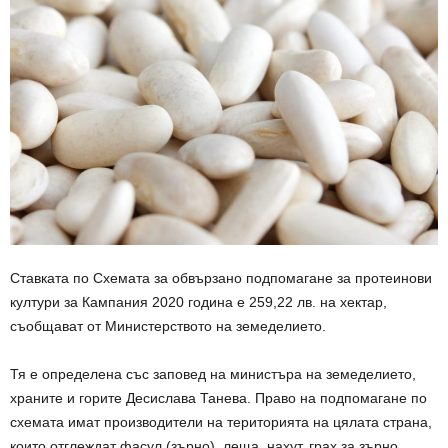
Ставката по Схемата за обвързано подпомагане за протеинови
култури за Кампания 2020 година е 259,22 лв. на хектар,
съобщават от Министерството на земеделието.
Тя е определена със заповед на министъра на земеделието,
храните и горите Десислава Танева. Право на подпомагане по
схемата имат производители на територията на цялата страна,
които отглеждат фасул (зърно), леща, нахут, грах за зърно