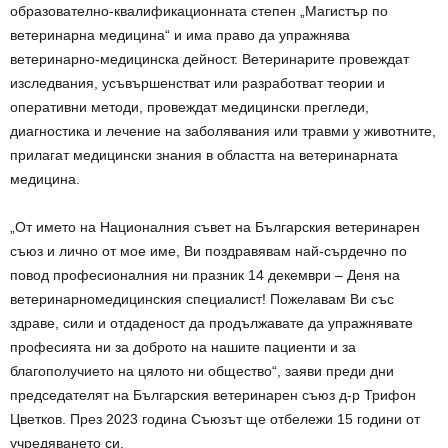
образователно-квалификационната степен „Магистър по
ветеринарна медицина“ и има право да упражнява
ветеринарно-медицинска дейност. Ветеринарите провеждат
изследвания, усъвършенстват или разработват теории и
оперативни методи, провеждат медицински прегледи,
диагностика и лечение на заболявания или травми у животните,
прилагат медицински знания в областта на ветеринарната
медицина.
„От името на Националния съвет на Българския ветеринарен
съюз и лично от мое име, Ви поздравявам най-сърдечно по
повод професионалния ни празник 14 декември – Деня на
ветеринарномедицинския специалист! Пожелавам Ви със
здраве, сили и отдаденост да продължавате да упражнявате
професията ни за доброто на нашите пациенти и за
благополучието на цялото ни общество“, заяви преди дни
председателят на Българския ветеринарен съюз д-р Трифон
Цветков. През 2023 година Съюзът ще отбележи 15 години от
учредяването си.