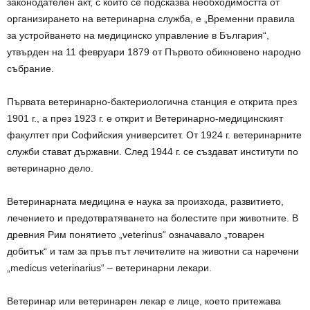
законодателен акт, с който се подсказва необходимостта от
организирането на ветеринарна служба, е „Временни правила
за устройването на медицинско управление в България“,
утвърден на 11 февруари 1879 от Първото обикновено народно
събрание.
Първата ветеринарно-бактериологична станция е открита през
1901 г., а през 1923 г. е открит и Ветеринарно-медицинският
факултет при Софийския университет. От 1924 г. ветеринарните
служби стават държавни. След 1944 г. се създават институти по
ветеринарно дело.
Ветеринарната медицина е наука за произхода, развитието,
лечението и предотвратяването на болестите при животните. В
древния Рим понятието „veterinus“ означавало „товарен
добитък“ и там за пръв път лечителите на животни са наречени
„medicus veterinarius“ – ветеринарни лекари.
Ветеринар или ветеринарен лекар е лице, което притежава