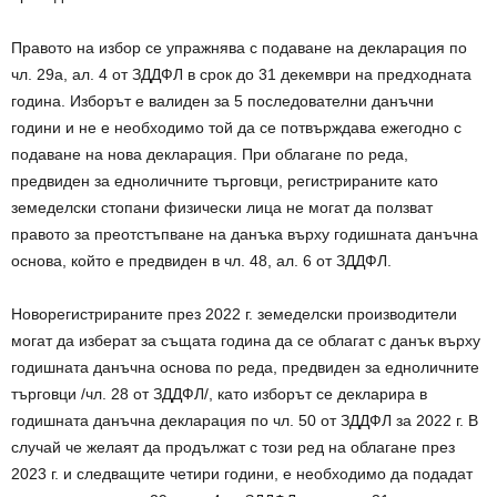
Правото на избор се упражнява с подаване на декларация по
чл. 29а, ал. 4 от ЗДДФЛ в срок до 31 декември на предходната
година. Изборът е валиден за 5 последователни данъчни
години и не е необходимо той да се потвърждава ежегодно с
подаване на нова декларация. При облагане по реда,
предвиден за едноличните търговци, регистрираните като
земеделски стопани физически лица не могат да ползват
правото за преотстъпване на данъка върху годишната данъчна
основа, който е предвиден в чл. 48, ал. 6 от ЗДДФЛ.
Новорегистрираните през 2022 г. земеделски производители
могат да изберат за същата година да се облагат с данък върху
годишната данъчна основа по реда, предвиден за едноличните
търговци /чл. 28 от ЗДДФЛ/, като изборът се декларира в
годишната данъчна декларация по чл. 50 от ЗДДФЛ за 2022 г. В
случай че желаят да продължат с този ред на облагане през
2023 г. и следващите четири години, е необходимо да подадат