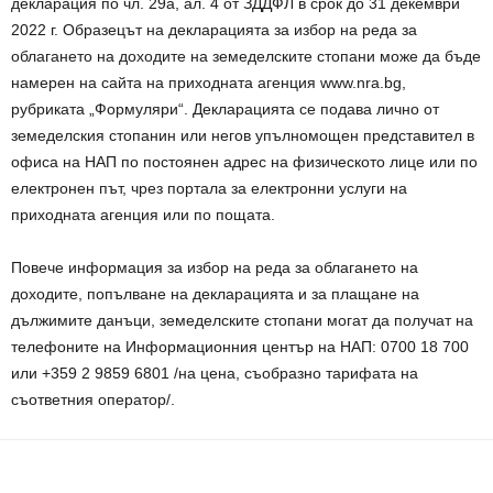
декларация по чл. 29а, ал. 4 от ЗДДФЛ в срок до 31 декември
2022 г. Образецът на декларацията за избор на реда за
облагането на доходите на земеделските стопани може да бъде
намерен на сайта на приходната агенция www.nra.bg,
рубриката „Формуляри“. Декларацията се подава лично от
земеделския стопанин или негов упълномощен представител в
офиса на НАП по постоянен адрес на физическото лице или по
електронен път, чрез портала за електронни услуги на
приходната агенция или по пощата.
Повече информация за избор на реда за облагането на
доходите, попълване на декларацията и за плащане на
дължимите данъци, земеделските стопани могат да получат на
телефоните на Информационния център на НАП: 0700 18 700
или +359 2 9859 6801 /на цена, съобразно тарифата на
съответния оператор/.