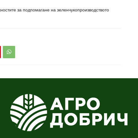
ностите за подпомагане на зеленчукопроизводството