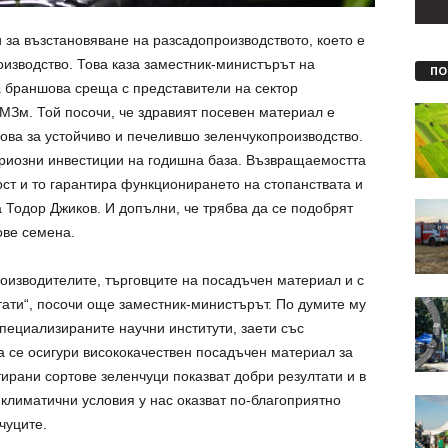
за възстановяване на разсадопроизводството, което е
оизводство. Това каза заместник-министърът на
ПО
 браншова среща с представители на сектор
МЗм. Той посочи, че здравият посевен материал е
нова за устойчиво и печелившо зеленчукопроизводство.
ериозни инвестиции на годишна база. Възвращаемостта
ст и то гарантира функционирането на стопанствата и
а Тодор Джиков. И допълни, че трябва да се подобрят
ове семена.
оизводителите, търговците на посадъчен материал и с
ати“, посочи още заместник-министърът. По думите му
пециализираните научни институти, заети със
а се осигури висококачествен посадъчен материал за
тирани сортове зеленчуци показват добри резултати и в
климатични условия у нас оказват по-благоприятно
чуците.