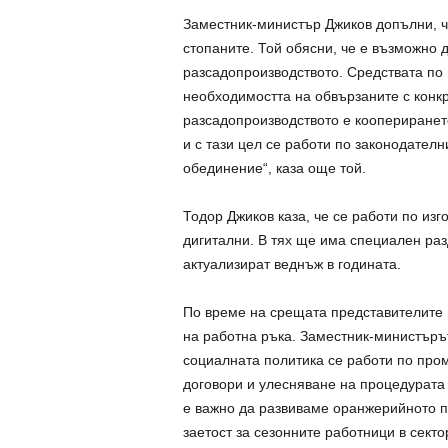
Заместник-министър Джиков допълни, ч
стопаните. Той обясни, че е възможно 
разсадопроизводството. Средствата по 
необходимостта на обвързаните с конкр
разсадопроизводството е коопериранет
и с тази цел се работи по законодател
обединение“, каза още той.
Тодор Джиков каза, че се работи по изг
дигитални. В тях ще има специален раз
актуализират веднъж в годината.
По време на срещата представителите 
на работна ръка. Заместник-министърът
социалната политика се работи по про
договори и улесняване на процедурата 
е важно да развиваме оранжерийното пр
заетост за сезонните работници в секто