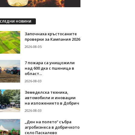
СЛЕДНИ НОВИНИ
Започнаха кръстосаните
проверки за Кампания 2026
2026-08-05
7 пожара са унищожили
над 600 дка с пшеница в
област...
2026-08-03
Земеделска техника,
автомобили и иновации
на изложението в Добрич
2026-08-03
„Ден на полето“ събра
агробизнеса в добричкото
село Паскалево