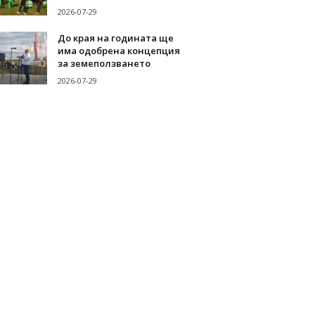
2026-07-29
До края на годината ще
има одобрена концепция
за земеползването
2026-07-29