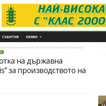
СЪБИТИЯ
ОБЯВИ
зработка на държавна помощ “de minimis” за производството на разсади
НИ
отка на държавна
s” за производството на