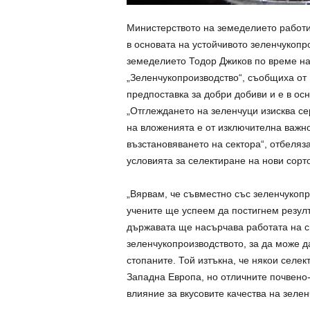
Министерството на земеделието работи 
в основата на устойчивото зеленчукопр
земеделието Тодор Джиков по време на
„Зеленчукопроизводство“, съобщиха от 
предпоставка за добри добиви и е в ос
„Отглеждането на зеленчуци изисква с
на вложенията е от изключителна важно
възстановяването на сектора“, отбеляз
условията за селектиране на нови сорт
„Вярвам, че съвместно със зеленчукопр
учените ще успеем да постигнем резулт
държавата ще насърчава работата на с
зеленчукопроизводството, за да може д
стопаните. Той изтъкна, че някои селек
Западна Европа, но отличните почвено-
влияние за вкусовите качества на зелен