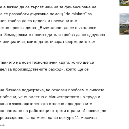
е е важно да се търсят начини за финансиране на
да се разработи държавна помощ “de minimis” за
нея трябва да са целеви и насочени към
етно производство. „Възможност да се възстанови
о. Земеделските производители трябва да се сдружават
ни инициативи, които да мотивират фермерите към
отвянето на нови технологични карти, които ще са
дел за производствените разходи, които ще се
на бизнеса подчертаха, че основен проблем е липсата
 обясни, че съвместно с Министерството на труда и
мяна в законодателството относно еднодневните
за наемане на работници от трети страни. И посочи, че
оизводство, за да може да се осигури 11-месечна
ра.