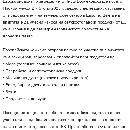
Еврокомисарят по земеделието Януш Войчеховски ще посети
Япония между 2 и 6 юли 2023 г. заедно с делегация, съставена
от представители на земеделския сектор в Европа. Целта на
визитата е да улесни износа на селскостопански продукти от ЕС
към Япония и да разшири европейското присъствие на
японския пазар.
Европейската комисия отправя покана за участие във визитата
към всички заинтересовани европейски производители на:
• Месо (телешко, свинско и птиче месо)
• Преработени селскостопански продукти
• Млечни продукти (с фокус върху сирената)
• Вино, бира и други алкохолни напитки
• Зехтин
• Плодове и зеленчуци
Посещението ще е от особена полза за бизнеси, които не са
участвали в подобна инициатива и не присъстват на японския
пазар в момента, посочват от ЕК. При подбора на участници ще