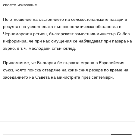
своето изказване.
По отношение на състоянието на селскостопанските пазари в
резултат на усложнената външнополитическа обстановка в
Черноморския регион, българският заместник-министър Събев
информира, че при нас смущения се наблюдават при пазара на
зърно, в т. ч. маслодаен слънчоглед.
Припомняме, че България бе първата страна в Европейския
съюз, която поиска отваряне на кризисния резерв по време на
заседанието на Съвета на министрите през септември.