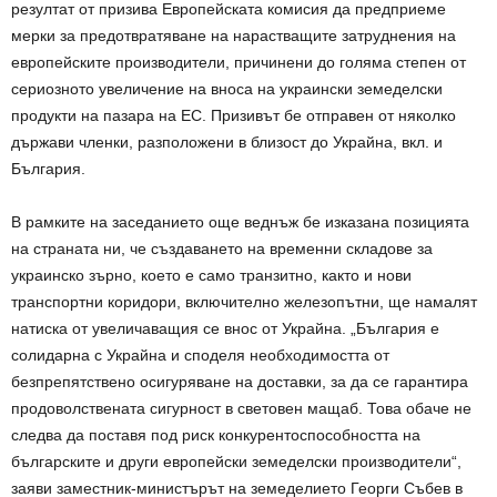
резултат от призива Европейската комисия да предприеме
мерки за предотвратяване на нарастващите затруднения на
европейските производители, причинени до голяма степен от
сериозното увеличение на вноса на украински земеделски
продукти на пазара на ЕС. Призивът бе отправен от няколко
държави членки, разположени в близост до Украйна, вкл. и
България.
В рамките на заседанието още веднъж бе изказана позицията
на страната ни, че създаването на временни складове за
украинско зърно, което е само транзитно, както и нови
транспортни коридори, включително железопътни, ще намалят
натиска от увеличаващия се внос от Украйна. „България е
солидарна с Украйна и споделя необходимостта от
безпрепятствено осигуряване на доставки, за да се гарантира
продоволствената сигурност в световен мащаб. Това обаче не
следва да поставя под риск конкурентоспособността на
българските и други европейски земеделски производители“,
заяви заместник-министърът на земеделието Георги Събев в