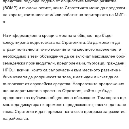
представи подхода Водено от общностите местно развитие
(ВОМР) и възможностите, които Стратегията може да предложи
на хората, които живеят и/ или работят на територията на МИГ-
а.
На информационни срещи с местната общност ще бъде
консултирана подготовката на Стратегията. За да може тя да
отрази по-пълно и точно исканията на местното население, е
необходимо в тези обсъждания да се включат максимален брой
земеделски производители, предприемачи, търговци, граждани,
НПО… всички, които са съпричастни към местното развитие и
биха желали да допринесат за това, имат идеи и искат да се
възползват от европейски средства. Направените предложения
ще намерят място в проект на Стратегия, който ще бъде
представен за публично обществено обсъждане. Там хората ще
могат да дискутират и променят предложеното, така че да стане
тяхна Стратегия и да я приемат като своя програма за развитие
на района си.