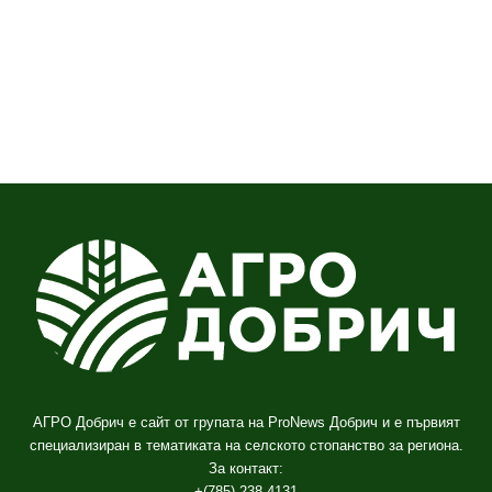
АГРО Добрич е сайт от групата на ProNews Добрич и е първият
специализиран в тематиката на селското стопанство за региона.
За контакт:
+(785) 238-4131