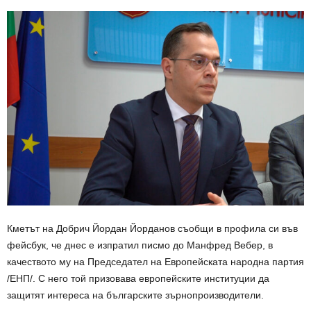
Кметът на Добрич Йордан Йорданов съобщи в профила си във
фейсбук, че днес е изпратил писмо до Манфред Вебер, в
качеството му на Председател на Европейската народна партия
/ЕНП/. С него той призовава европейските институции да
защитят интереса на българските зърнопроизводители.