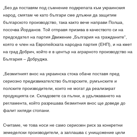
„Без да поставям под съмнение подкрепата към украинския
народ, смятам че като българи сме длъжни да защитим
българското производство, така както вече направи Полша,
посочва Йорданов. Той отправя призива в качеството си на
председател на партия Движение „България на гражданите“,
която е член на Европейската народна партия (ЕНП), и на кмет
на град Добрич, който е в център на аграрното производство на
България – Добруджа.
„Безмитният внос на украинска стока обаче поставя пред
сериозно предизвикателство българските, румънските и
полските производители, които не могат да реализират
продукцията си. Складовете са пълни, а удължаването на
регламента, който разрешава безмитния внос ще доведе до
фалит хиляди стопани.
Считаме, че това носи не само сериозен риск за конкретни
земеделски производители, а заплашва с унищожение цели