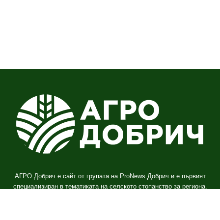
АГРО Добрич е сайт от групата на ProNews Добрич и е първият
специализиран в тематиката на селското стопанство за региона.
За контакт:
+(785) 238-4131
pronews.dobrich@gmail.com