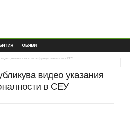
БИТИЯ
ОБЯВИ
 видео указания за новите функционалности в СЕУ
публикува видео
те функционалности в