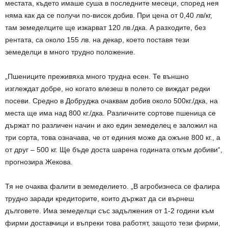
местата, където имаше суша в последните месеци, според нея
няма как да се получи по-висок добив. При цена от 0,40 лв/кг,
там земеделците ще изкарват 120 лв./дка. А разходите, без
рентата, са около 155 лв. на декар, което поставя тези
земеделци в много трудно положение.
„Пшениците преживяха много трудна есен. Те външно
изглеждат добре, но когато влезеш в полето се виждат редки
посеви. Средно в Добруджа очаквам добив около 500кг./дка, на
места ще има над 800 кг./дка. Различните сортове пшеница се
държат по различен начин и ако един земеделец е заложил на
три сорта, това означава, че от единия може да ожъне 800 кг., а
от друг – 500 кг. Ще бъде доста шарена годината откъм добиви“,
прогнозира Жекова.
Тя не очаква фалити в земеделието. „В агробизнеса се фалира
трудно заради кредиторите, които държат да си върнеш
дълговете. Има земеделци със задължения от 1-2 години към
фирми доставчици и въпреки това работят, защото тези фирми,