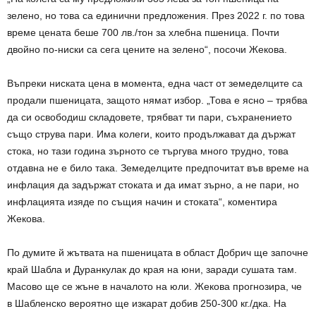
зелено, но това са единични предложения. През 2022 г. по това
време цената беше 700 лв./тон за хлебна пшеница. Почти
двойно по-ниски са сега цените на зелено“, посочи Жекова.
Въпреки ниската цена в момента, една част от земеделците са
продали пшеницата, защото нямат избор. „Това е ясно – трябва
да си освободиш складовете, трябват ти пари, съхранението
също струва пари. Има колеги, които продължават да държат
стока, но тази година зърното се търгува много трудно, това
отдавна не е било така. Земеделците предпочитат във време на
инфлация да задържат стоката и да имат зърно, а не пари, но
инфлацията изяде по същия начин и стоката“, коментира
Жекова.
По думите й жътвата на пшеницата в област Добрич ще започне
край Шабла и Дуранкулак до края на юни, заради сушата там.
Масово ще се жъне в началото на юли. Жекова прогнозира, че
в Шабленско вероятно ще изкарат добив 250-300 кг./дка. На