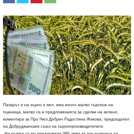
Пазарът е на зърно е вял, има много малко търсене на
пшеница, малко са и предложенията за сделки на зелено,
коментира за Про Нюз Добрич Радостина Жекова, председател
на Добруджанския съюз на зърнопроизводителите.
„На колега са му предложили 385 лева за тон пшеница на