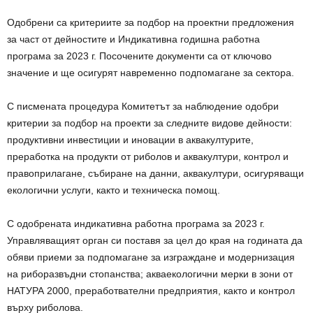
Одобрени са критериите за подбор на проектни предложения
за част от дейностите и Индикативна годишна работна
програма за 2023 г. Посочените документи са от ключово
значение и ще осигурят навременно подпомагане за сектора.
С писмената процедура Комитетът за наблюдение одобри
критерии за подбор на проекти за следните видове дейности:
продуктивни инвестиции и иновации в аквакултурите,
преработка на продукти от риболов и аквакултури, контрол и
правоприлагане, събиране на данни, аквакултури, осигуряващи
екологични услуги, както и техническа помощ.
С одобрената индикативна работна програма за 2023 г.
Управляващият орган си поставя за цел до края на годината да
обяви приеми за подпомагане за изграждане и модернизация
на риборазвъдни стопанства; акваекологични мерки в зони от
НАТУРА 2000, преработвателни предприятия, както и контрол
върху риболова.