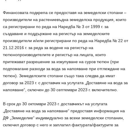
Финансовата подкрепа се предоставя на земеделски стопани –
производители на растениевъдна земеделска продукция, които
са регистрирани по реда на Наредба № 3 от 1999 г. за
създаване и поддържане на регистър на земеделските
производители и/или регистрирани по реда на Наредба № 22 от
21.12.2016 г. за реда за водене на регистър на
тютюнопроизводителите и регистър на лицата, които
притежават разрешение за изкупуване на суров тютюн (при
подпомагане разходи за вода за напояване при отглеждане на
тютюн). Земеделските стопани също така следва да имат
договор за 2023 г. с доставчик на услугата „Доставяне на вода за
напояване“, сключен до 30 септември 2023 г. включително.
В срок до 30 октомври 2023 г. доставчикът на услугата
„Доставяне на вода за напояване“ предоставя информация на
ДФ „Земеделие“ индивидуално за всеки земеделски стопанин,
сключил договор с него и заплатил фактурата/фактурите за