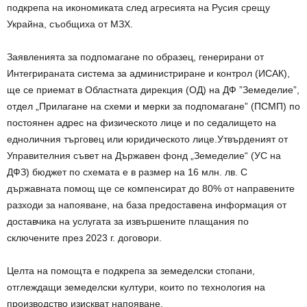
подкрепа на икономиката след агресията на Русия срещу
Украйна, съобщиха от МЗХ.
Заявленията за подпомагане по образец, генерирани от
Интегрираната система за администриране и контрол (ИСАК),
ще се приемат в Областната дирекция (ОД) на ДФ ”Земеделие”,
отдел „Прилагане на схеми и мерки за подпомагане” (ПСМП) по
постоянен адрес на физическото лице и по седалището на
едноличния търговец или юридическото лице.Утвърденият от
Управителния съвет на Държавен фонд „Земеделие“ (УС на
ДФЗ) бюджет по схемата е в размер на 16 млн. лв. С
държавната помощ ще се компенсират до 80% от направените
разходи за напояване, на база предоставена информация от
доставчика на услугата за извършените плащания по
сключените през 2023 г. договори.
Целта на помощта е подкрепа за земеделски стопани,
отглеждащи земеделски култури, които по технология на
производство изискват напояване.