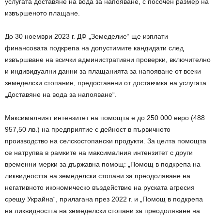
услугата доставяне на вода за напояване, с посочен размер на
извършеното плащане.
До 30 ноември 2023 г. ДФ „Земеделие“ ще изплати
финансовата подкрепа на допустимите кандидати след
извършване на всички административни проверки, включително
и индивидуални данни за плащанията за напояване от всеки
земеделски стопанин, предоставени от доставчика на услугата
„Доставяне на вода за напояване“.
Максималният интензитет на помощта е до 250 000 евро (488
957,50 лв.) на предприятие с дейност в първичното
производство на селскостопански продукти. За целта помощта
се натрупва в рамките на максималния интензитет с други
временни мерки за държавна помощ: „Помощ в подкрепа на
ликвидността на земеделски стопани за преодоляване на
негативното икономическо въздействие на руската агресия
срещу Украйна“, прилагана през 2022 г. и „Помощ в подкрепа
на ликвидността на земеделски стопани за преодоляване на