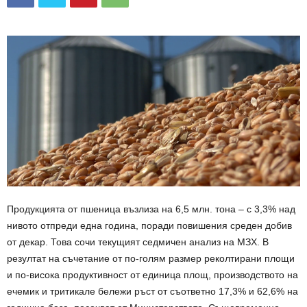
Продукцията от пшеница възлиза на 6,5 млн. тона – с 3,3% над
нивото отпреди една година, поради повишения среден добив
от декар. Това сочи текущият седмичен анализ на МЗХ. В
резултат на съчетание от по-голям размер реколтирани площи
и по-висока продуктивност от единица площ, производството на
ечемик и тритикале бележи ръст от съответно 17,3% и 62,6% на