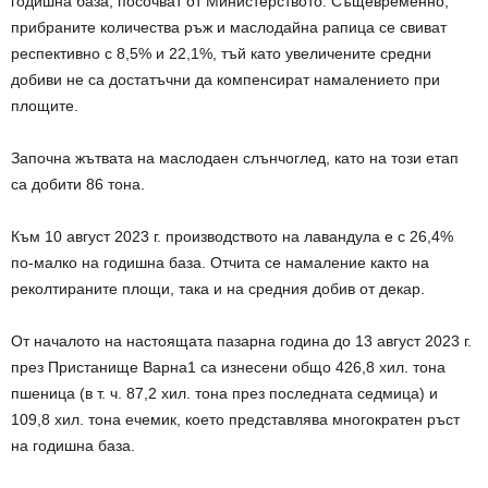
годишна база, посочват от Министерството. Същевременно,
прибраните количества ръж и маслодайна рапица се свиват
респективно с 8,5% и 22,1%, тъй като увеличените средни
добиви не са достатъчни да компенсират намалението при
площите.
Започна жътвата на маслодаен слънчоглед, като на този етап
са добити 86 тона.
Към 10 август 2023 г. производството на лавандула е с 26,4%
по-малко на годишна база. Отчита се намаление както на
реколтираните площи, така и на средния добив от декар.
От началото на настоящата пазарна година до 13 август 2023 г.
през Пристанище Варна1 са изнесени общо 426,8 хил. тона
пшеница (в т. ч. 87,2 хил. тона през последната седмица) и
109,8 хил. тона ечемик, което представлява многократен ръст
на годишна база.