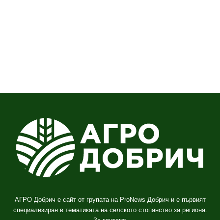
АГРО Добрич е сайт от групата на ProNews Добрич и е първият
специализиран в тематиката на селското стопанство за региона.