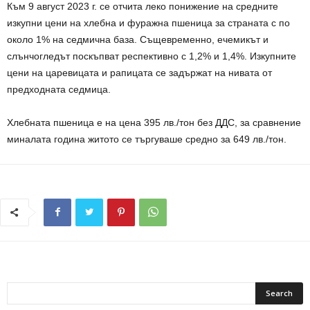
Към 9 август 2023 г. се отчита леко понижение на средните
изкупни цени на хлебна и фуражна пшеница за страната с по
около 1% на седмична база. Същевременно, ечемикът и
слънчогледът поскъпват респективно с 1,2% и 1,4%. Изкупните
цени на царевицата и рапицата се задържат на нивата от
предходната седмица.
Хлебната пшеница е на цена 395 лв./тон без ДДС, за сравнение
миналата година житото се търгуваше средно за 649 лв./тон.