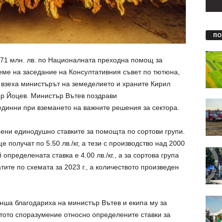
ПО
71 млн. лв. по Националната преходна помощ за
реме на заседание на Консултативния съвет по тютюна,
е взеха министърът на земеделието и храните Кирил
р Йоцев. Министър Вътев поздрави
единни при вземането на важните решения за сектора.
ени единодушно ставките за помощта по сортови групи.
 получат по 5.50 лв./кг, а тези с производство над 2000
й определената ставка е 4.00 лв./кг., а за сортова група
атите по схемата за 2023 г., а количеството произведен
нша благодариха на министър Вътев и екипа му за
тото споразумение относно определените ставки за