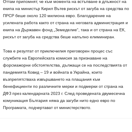
Оттам припомнят, че към момента на встъпване в длъжност на
екипа на министър Кирил Вътев рискът от загуба на средства по
ПРСР беше около 120 милиона евро. Благодарение на
усилената работа както от страна на неговата администрация и
екипа на Държавен фонд „Земеделие“, така и от страна на ЕК,
рискът от загуба на средства беше напълно елиминиран.
Това е резултат от приключилия преговорен процес със
службите на Европейската комисия за признаване на
форсмажорни обстоятелства, дължащи се на последствията от
пандемията Ковид – 19 и войната в Украйна, които
възпрепятстваха извършването на плащания към
бенефициенти по различните мерки и подмерки от страна на
ДФЗ през календарната 2023 г. След проведената двумесечна
комуникация България няма да загуби нито едно евро по
Програмата, подчертават от министерството.