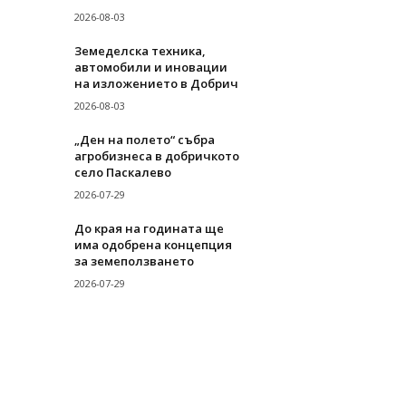
2026-08-03
Земеделска техника,
автомобили и иновации
на изложението в Добрич
2026-08-03
„Ден на полето“ събра
агробизнеса в добричкото
село Паскалево
2026-07-29
До края на годината ще
има одобрена концепция
за земеползването
2026-07-29