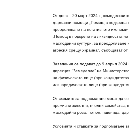
От днес – 20 март 2024 г., земеделскит
държавни помощи „Помощ в подкрепа на
преодоляване на негативното икономич
„Помощ в подкрепа на ликвидността на
маслодайни култури, за преодоляване н
агресия срещу Украйна“, съобщават от
Заявления се подават до 9 април 2024
дирекция “Земеделие“ на Министерство
на физическото лице (при кандидатств
или юридическото лице (при кандидатст
От схемите за подпомагане могат да с
преживни животни, пчелни семейства, п
маслодайна роза, тютюн, пшеница, цар
Условията и ставките за подпомагане з