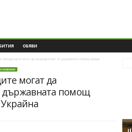
БИТИЯ
ОБЯВИ
с земеделците могат да кандидатстват по държавната помощ заради
И НОВИНИ
ите могат да
о държавната помощ
 Украйна