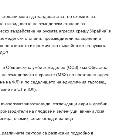
е стопани могат да кандидатстват по схемите за
 ликвидността на земеделски стопани за
еско въздействие на руската агресия срещу Украйна“ и
 земеделски стопани, производители на зърнени и
а негативното икономическо въздействие на руската
 ДФЗ.
 г. в Общински служби земеделие (ОСЗ) към Областна
 на земеделието и храните (МЗХ) по постоянен адрес
ане на ФЛ) и по седалището на едноличния търговец
ване на ЕТ и ЮЛ).
е възползват животновъди, отглеждащи едри и дребни
роизводители на плодове и зеленчуци, винени лозя,
евица, ечемик, слънчоглед и рапица.
а различните сектори са разписани подробно в