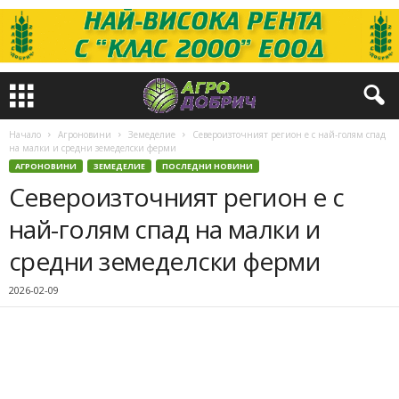
Начало
Агроновини
Земеделие
Североизточният регион е с най-голям спад
на малки и средни земеделски ферми
АГРОНОВИНИ
ЗЕМЕДЕЛИЕ
ПОСЛЕДНИ НОВИНИ
Североизточният регион е с
най-голям спад на малки и
средни земеделски ферми
2026-02-09